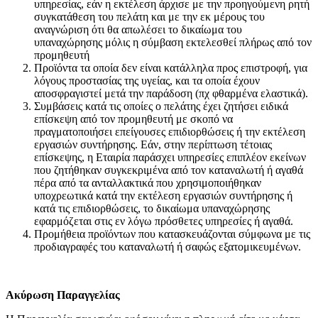
υπηρεσίας, εάν η εκτέλεση άρχισε με την προηγούμενη ρητή
συγκατάθεση του πελάτη και με την εκ μέρους του
αναγνώριση ότι θα απωλέσει το δικαίωμα του
υπαναχώρησης μόλις η σύμβαση εκτελεσθεί πλήρως από τον
προμηθευτή
Προϊόντα τα οποία δεν είναι κατάλληλα προς επιστροφή, για
λόγους προστασίας της υγείας, και τα οποία έχουν
αποσφραγιστεί μετά την παράδοση (πχ φθαρμένα ελαστικά).
Συμβάσεις κατά τις οποίες ο πελάτης έχει ζητήσει ειδικά
επίσκεψη από τον προμηθευτή με σκοπό να
πραγματοποιήσει επείγουσες επιδιορθώσεις ή την εκτέλεση
εργασιών συντήρησης. Εάν, στην περίπτωση τέτοιας
επίσκεψης, η Εταιρία παράσχει υπηρεσίες επιπλέον εκείνων
που ζητήθηκαν συγκεκριμένα από τον καταναλωτή ή αγαθά
πέρα από τα ανταλλακτικά που χρησιμοποιήθηκαν
υποχρεωτικά κατά την εκτέλεση εργασιών συντήρησης ή
κατά τις επιδιορθώσεις, το δικαίωμα υπαναχώρησης
εφαρμόζεται στις εν λόγω πρόσθετες υπηρεσίες ή αγαθά.
Προμήθεια προϊόντων που κατασκευάζονται σύμφωνα με τις
προδιαγραφές του καταναλωτή ή σαφώς εξατομικευμένων.
Ακύρωση Παραγγελίας