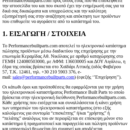
Performancebuiltparts.com προς όλους εσάς που θα επισκεφθείτε
την ιστοσελίδα του και που σκοπό έχει την ενημέρωσή σας για τα
δικά σας δικαιώματα και υποχρεώσεις και την καλύτερη
εξυπηρέτησή σας στην αναζήτηση και απόκτηση των προϊόντων
που επιθυμείτε να αγοράσετε από το κατάστημά του.
1. ΕΙΣΑΓΩΓΗ / ΣΤΟΙΧΕΙΑ
Το Performancebuiltparts.com αποτελεί το ηλεκτρονικό κατάστημα
πώλησης προϊόντων μέσω διαδικτύου της επιχείρησης με την
επωνυμία Κεραμίδας Αθ. Νικόλαος με αριθμό καταχώρησης στο
ΓΕΜΗ 124080503000, με ΑΦΜ: 136030005 και ΔΟΥ Αιγάλεω, η
έδρα της οποίας βρίσκεται στο Χαϊδάρι Αττικής (οδός Φαβιέρου
57, Τ.Κ. 12461, τηλ.
+30 210 5903 376
, e-
mail:
sales@performancebuiltparts.com
) (εφεξής ‘’Επιχείρηση’’).
Οι κάτωθι όροι και προϋποθέσεις θα εφαρμόζονται για την χρήση
του ηλεκτρονικού καταστήματος Performance Built Parts το οποίο
βρίσκεται στην ηλεκτρονική διεύθυνση Performancebuiltparts.com.
Κάθε χρήστης που εισέρχεται και συναλλάσσεται ή κάνει χρήση
των υπηρεσιών του ηλεκτρονικού καταστήματος (στο εξής
καλούμενος για συντομία “επισκέπτης” ή/και “χρήστης” ή
“πελάτης” αναλόγως του αν περιορίζεται σε επίσκεψη μόνον στο
κατάστημα ή πραγματοποιεί και παραγγελία και πώληση προϊόντων
και υπηρεσιών) θεωρείται ότι συναινεί και αποδέχεται