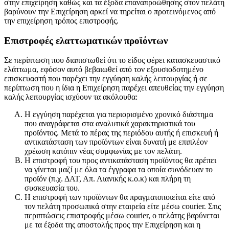
στην επιχείρηση καθώς και τα έξοδα επαναπροώθησης στον πελάτη
βαρύνουν την Επιχείρηση αρκεί να τηρείται ο προτεινόμενος από
την επιχείρηση τρόπος επιστροφής.
Επιστροφές ελαττωματικών προϊόντων
Σε περίπτωση που διαπιστωθεί ότι το είδος φέρει κατασκευαστικό
ελάττωμα, εφόσον αυτό βεβαιωθεί από τον εξουσιοδοτημένο
επισκευαστή που παρέχει την εγγύηση καλής λειτουργίας ή σε
περίπτωση που η ίδια η Επιχείρηση παρέχει απευθείας την εγγύηση
καλής λειτουργίας ισχύουν τα ακόλουθα:
Η εγγύηση παρέχεται για περιορισμένο χρονικό διάστημα
που αναγράφεται στα αναλυτικά χαρακτηριστικά του
προϊόντος. Μετά το πέρας της περιόδου αυτής ή επισκευή ή
αντικατάσταση των προϊόντων είναι δυνατή με επιπλέον
χρέωση κατόπιν νέας συμφωνίας με τον πελάτη.
Η επιστροφή του προς αντικατάσταση προϊόντος θα πρέπει
να γίνεται μαζί με όλα τα έγγραφα τα οποία συνόδευαν το
προϊόν (π.χ. ΔΑΤ, Απ. Λιανικής κ.ο.κ) και πλήρη τη
συσκευασία του.
Η επιστροφή των προϊόντων θα πραγματοποιείται είτε από
τον πελάτη προσωπικά στην εταιρεία είτε μέσω courier. Στις
περιπτώσεις επιστροφής μέσω courier, o πελάτης βαρύνεται
με τα έξοδα της αποστολής προς την Επιχείρηση και η