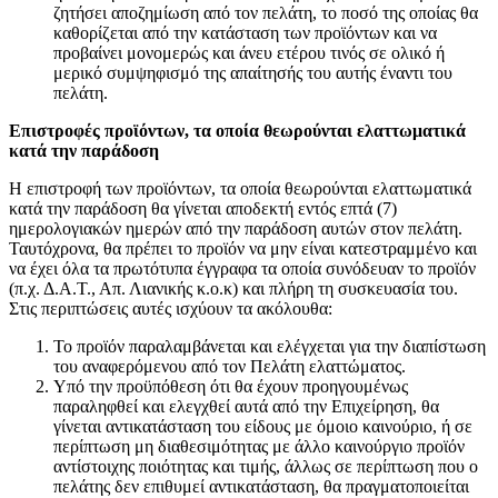
ζητήσει αποζημίωση από τον πελάτη, το ποσό της οποίας θα
καθορίζεται από την κατάσταση των προϊόντων και να
προβαίνει μονομερώς και άνευ ετέρου τινός σε ολικό ή
μερικό συμψηφισμό της απαίτησής του αυτής έναντι του
πελάτη.
Επιστροφές προϊόντων, τα οποία θεωρούνται ελαττωματικά
κατά την παράδοση
Η επιστροφή των προϊόντων, τα οποία θεωρούνται ελαττωματικά
κατά την παράδοση θα γίνεται αποδεκτή εντός επτά (7)
ημερολογιακών ημερών από την παράδοση αυτών στον πελάτη.
Ταυτόχρονα, θα πρέπει το προϊόν να μην είναι κατεστραμμένο και
να έχει όλα τα πρωτότυπα έγγραφα τα οποία συνόδευαν το προϊόν
(π.χ. Δ.Α.Τ., Απ. Λιανικής κ.ο.κ) και πλήρη τη συσκευασία του.
Στις περιπτώσεις αυτές ισχύουν τα ακόλουθα:
Το προϊόν παραλαμβάνεται και ελέγχεται για την διαπίστωση
του αναφερόμενου από τον Πελάτη ελαττώματος.
Υπό την προϋπόθεση ότι θα έχουν προηγουμένως
παραληφθεί και ελεγχθεί αυτά από την Επιχείρηση, θα
γίνεται αντικατάσταση του είδους με όμοιο καινούριο, ή σε
περίπτωση μη διαθεσιμότητας με άλλο καινούργιο προϊόν
αντίστοιχης ποιότητας και τιμής, άλλως σε περίπτωση που ο
πελάτης δεν επιθυμεί αντικατάσταση, θα πραγματοποιείται