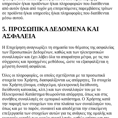
υπηρεσιών ή/και προϊόντων ή/και πληροφοριών που διατίθενται
από αυτόν ή/και από τυχόν μη επιτρεπόμενες παρεμβάσεις τρίτων
σε προϊόντα ή/και υπηρεσίες ή/και πληροφορίες που διατίθενται
μέσω αυτού.
5. ΠΡΟΣΩΠΙΚΑ ΔΕΔΟΜΕΝΑ ΚΑΙ
ΑΣΦΑΛΕΙΑ
Η Επιχείρηση αναγνωρίζει τη σημασία του θέματος της ασφαλείας
των Προσωπικών Δεδομένων, καθώς και των ηλεκτρονικών
συναλλαγών και έχει λάβει όλα τα απαραίτητα μέτρα, με τις πιο
σύγχρονες και προηγμένες μεθόδους, ώστε να εξασφαλίζεται η
μέγιστη δυνατή ασφάλεια.
Όλες οι πληροφορίες, οι οποίες σχετίζονται με τα προσωπικά
στοιχεία του Χρήστη, διασφαλίζονται ως απόρρητες. Τα στοιχεία
του Χρήστη (όνομα, επάγγελμα, ηλεκτρονική διεύθυνση,
διεύθυνση κατοικίας, κλπ.) και των συναλλαγών του με το
Ηλεκτρονικό Κατάστημα θεωρούνται απόρρητα, όπως και στις
συνήθεις συναλλαγές σε εμπορικό κατάστημα. Ο Χρήστης κατά
την παροχή των στοιχείων του στα πλαίσια των συναλλαγών του,
όπως και με το παρόν, συναινεί και αποδέχεται την επικείμενη
επεξεργασία των στοιχείων αυτών για τις ανάγκες της ομαλής και
ευχερούς μεταξύ των μερών συναλλαγής, καθώς επίσης και της