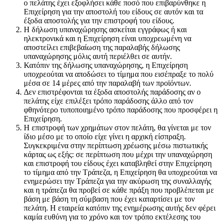
ο πελάτης έχει εξοφλήσει κάθε ποσό που επιβαρύνθηκε η
Επιχείρηση για την αποστολή του είδους σε αυτόν και τα
έξοδα αποστολής για την επιστροφή του είδους.
Η δήλωση υπαναχώρησης ασκείται εγγράφως ή και
ηλεκτρονικά και η Επιχείρηση είναι υποχρεωμένη να
αποστείλει επιβεβαίωση της παραλαβής δήλωσης
υπαναχώρησης μόλις αυτή περιέλθει σε αυτήν.
Κατόπιν της δήλωσης υπαναχώρησης, η Επιχείρηση
υποχρεούται να αποδώσει το τίμημα που εισέπραξε το πολύ
μέσα σε 14 μέρες από την παραλαβή των προϊόντων.
Δεν επιστρέφονται τα έξοδα αποστολής παράδοσης αν ο
πελάτης είχε επιλέξει τρόπο παράδοσης άλλο από τον
φθηνότερο τυποποιημένο τρόπο παράδοσης που προσφέρει η
Επιχείρηση.
Η επιστροφή των χρημάτων στον πελάτη, θα γίνεται με τον
ίδιο μέσο με το οποίο είχε γίνει η αρχική είσπραξη.
Συγκεκριμένα στην περίπτωση χρέωσης μέσω πιστωτικής
κάρτας ως εξής: σε περίπτωση που μέχρι την υπαναχώρηση
και επιστροφή του είδους έχει καταβληθεί στην Επιχείρηση
το τίμημα από την Τράπεζα, η Επιχείρηση θα υποχρεούται να
ενημερώσει την Τράπεζα για την ακύρωση της συναλλαγής
και η τράπεζα θα προβεί σε κάθε πράξη που προβλέπεται με
βάση με βάση τη σύμβαση που έχει καταρτίσει με τον
πελάτη. Η εταιρεία κατόπιν της ενημέρωσης αυτής δεν φέρει
καμία ευθύνη για το χρόνο και τον τρόπο εκτέλεσης του