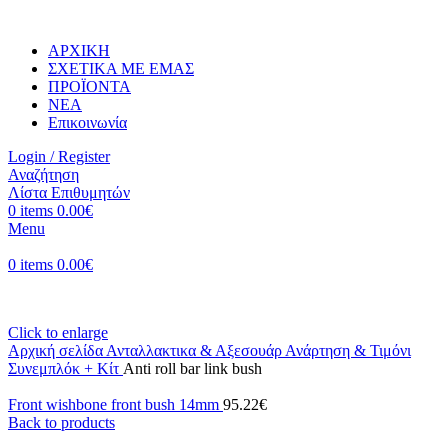
ΑΡΧΙΚΗ
ΣΧΕΤΙΚΑ ΜΕ ΕΜΑΣ
ΠΡΟΪΟΝΤΑ
ΝΕΑ
Επικοινωνία
Login / Register
Αναζήτηση
Λίστα Επιθυμητών
0
items
0.00
€
Menu
0
items
0.00
€
Click to enlarge
Αρχική σελίδα
Ανταλλακτικα & Αξεσουάρ
Ανάρτηση & Τιμόνι
Συνεμπλόκ + Κίτ
Anti roll bar link bush
Front wishbone front bush 14mm
95.22
€
Back to products