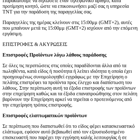
Παρακαλούμε να δηλώσετε έναν τηλεφωνικό αριθμό, κατά
προτίμηση κινητό, ώστε να επικοινωνήσει μαζί σας η υπηρεσία
TNT για την παράδοση της παραγγελίας σας.
Παραγγελίες της ημέρας κλείνουν στις 15:00μμ (GMT+2), αυτές
που μπαίνουν μετά τις 15:00μμ (GMT+2) ισχύουν από την επόμενη
εργάσιμη.
ΕΠΙΣΤΡΟΦΕΣ & ΑΚΥΡΩΣΕΙΣ
Επιστροφές Προϊόντων λόγω λάθους παράδοσης
Σε όλες τις περιπτώσεις στις οποίες παραδίδονται άλλα από τα
πωληθέντα, κατά είδος ή ποσότητα ή λείπει ιδιότητα η οποία έχει
προηγουμένως συνομολογηθεί εγγράφως με την Επιχείρηση ο
πελάτης επιστρέφει τα προϊόντα προς έλεγχο και διαπίστωση του
λάθους. Στην περίπτωση αυτή τα έξοδα επιστροφής των προϊόντων
στην επιχείρηση καθώς και τα έξοδα επαναπροώθησης στον πελάτη
βαρύνουν την Επιχείρηση αρκεί να τηρείται ο προτεινόμενος από
την επιχείρηση τρόπος επιστροφής.
Επιστροφές ελαττωματικών προϊόντων
Σε περίπτωση που διαπιστωθεί ότι το είδος φέρει κατασκευαστικό
ελάττωμα, εφόσον αυτό βεβαιωθεί από τον εξουσιοδοτημένο
επισκευαστή που παρέχει την εγγύηση καλής λειτουργίας ή σε