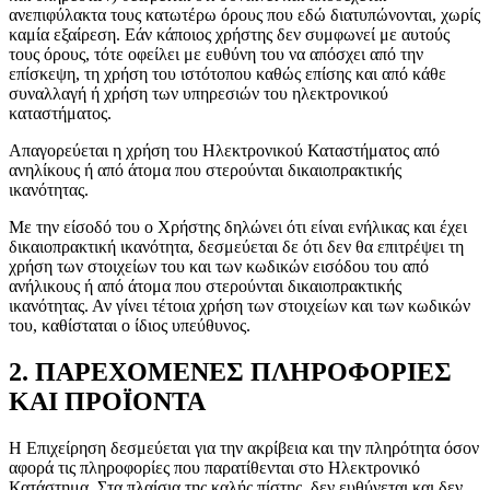
ανεπιφύλακτα τους κατωτέρω όρους που εδώ διατυπώνονται, χωρίς
καμία εξαίρεση. Εάν κάποιος χρήστης δεν συμφωνεί με αυτούς
τους όρους, τότε οφείλει με ευθύνη του να απόσχει από την
επίσκεψη, τη χρήση του ιστότοπου καθώς επίσης και από κάθε
συναλλαγή ή χρήση των υπηρεσιών του ηλεκτρονικού
καταστήματος.
Απαγορεύεται η χρήση του Ηλεκτρονικού Καταστήματος από
ανηλίκους ή από άτομα που στερούνται δικαιοπρακτικής
ικανότητας.
Με την είσοδό του ο Χρήστης δηλώνει ότι είναι ενήλικας και έχει
δικαιοπρακτική ικανότητα, δεσμεύεται δε ότι δεν θα επιτρέψει τη
χρήση των στοιχείων του και των κωδικών εισόδου του από
ανήλικους ή από άτομα που στερούνται δικαιοπρακτικής
ικανότητας. Αν γίνει τέτοια χρήση των στοιχείων και των κωδικών
του, καθίσταται ο ίδιος υπεύθυνος.
2. ΠΑΡΕΧΟΜΕΝΕΣ ΠΛΗΡΟΦΟΡΙΕΣ
ΚΑΙ ΠΡΟΪΟΝΤΑ
Η Επιχείρηση δεσμεύεται για την ακρίβεια και την πληρότητα όσον
αφορά τις πληροφορίες που παρατίθενται στο Ηλεκτρονικό
Κατάστημα. Στα πλαίσια της καλής πίστης, δεν ευθύνεται και δεν