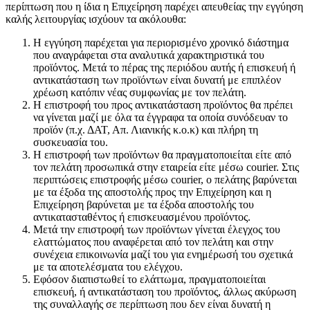
περίπτωση που η ίδια η Επιχείρηση παρέχει απευθείας την εγγύηση
καλής λειτουργίας ισχύουν τα ακόλουθα:
Η εγγύηση παρέχεται για περιορισμένο χρονικό διάστημα
που αναγράφεται στα αναλυτικά χαρακτηριστικά του
προϊόντος. Μετά το πέρας της περιόδου αυτής ή επισκευή ή
αντικατάσταση των προϊόντων είναι δυνατή με επιπλέον
χρέωση κατόπιν νέας συμφωνίας με τον πελάτη.
Η επιστροφή του προς αντικατάσταση προϊόντος θα πρέπει
να γίνεται μαζί με όλα τα έγγραφα τα οποία συνόδευαν το
προϊόν (π.χ. ΔΑΤ, Απ. Λιανικής κ.ο.κ) και πλήρη τη
συσκευασία του.
Η επιστροφή των προϊόντων θα πραγματοποιείται είτε από
τον πελάτη προσωπικά στην εταιρεία είτε μέσω courier. Στις
περιπτώσεις επιστροφής μέσω courier, o πελάτης βαρύνεται
με τα έξοδα της αποστολής προς την Επιχείρηση και η
Επιχείρηση βαρύνεται με τα έξοδα αποστολής του
αντικατασταθέντος ή επισκευασμένου προϊόντος.
Μετά την επιστροφή των προϊόντων γίνεται έλεγχος του
ελαττώματος που αναφέρεται από τον πελάτη και στην
συνέχεια επικοινωνία μαζί του για ενημέρωσή του σχετικά
με τα αποτελέσματα του ελέγχου.
Εφόσον διαπιστωθεί το ελάττωμα, πραγματοποιείται
επισκευή, ή αντικατάσταση του προϊόντος, άλλως ακύρωση
της συναλλαγής σε περίπτωση που δεν είναι δυνατή η