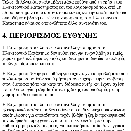
Τέλος, δηλώνει ότι αναλαμβάνει πάσα ευθύνη από τη χρήση του
Ηλεκτρονικού Καταστήματος και του λογαριασμού του, από μη
εξουσιοδοτημένα από αυτόν άτομα καθώς και την αποζημίωση από
οποιαδήποτε βλάβη επιφέρει η χρήση αυτή, στο Ηλεκτρονικό
Κατάστημα ή/και σε οποιονδήποτε άλλο συνεργάτη του.
4. ΠΕΡΙΟΡΙΣΜΟΣ ΕΥΘΥΝΗΣ
Η Επιχείρηση στα πλαίσια των συναλλαγών της από το
Ηλεκτρονικό Κατάστημα δεν ευθύνεται για τυχόν λάθη σε τιμές,
χαρακτηριστικά ή φωτογραφίες και διατηρεί το δικαίωμα αλλαγής
τιμών χωρίς προειδοποίηση.
Η Επιχείρηση δεν φέρει ευθύνη για τυχόν τεχνικά προβλήματα που
τυχόν παρουσιασθούν στο Χρήστη όταν επιχειρεί την πρόσβαση
στον δικτυακό τόπο και κατά την διάρκεια αυτής και έχουν σχέση
με τη λειτουργία ή συμβατότητα της δικής του υποδομής με τη
χρήση του δικτυακού τόπου.
Η Επιχείρηση στα πλαίσια των συναλλαγών της από το
ηλεκτρονικό κατάστημα δεν ευθύνεται και δεν υπέχει υποχρέωση
αποζημίωσης για οποιαδήποτε τυχόν βλάβη ή ζημία προκύψει από
την ακύρωση παραγγελιών, από τη μη εκτέλεση ή από την
καθυστέρηση εκτέλεσης τους, για οποιαδήποτε αιτία. Δεν εγγυάται
τη διαθεσιμότητα των προϊόντων που εκτίθενται στο ηλεκτρονικό