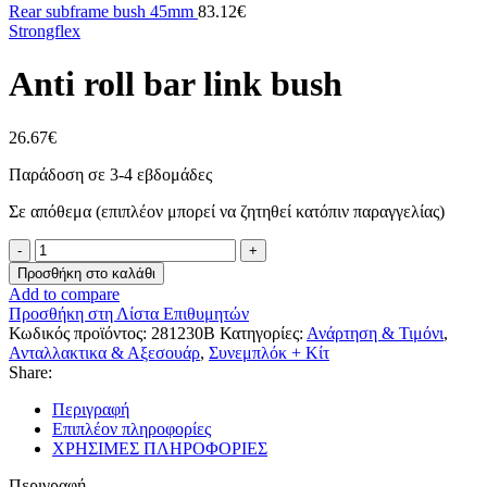
Rear subframe bush 45mm
83.12
€
Strongflex
Anti roll bar link bush
26.67
€
Παράδοση σε 3-4 εβδομάδες
Σε απόθεμα (επιπλέον μπορεί να ζητηθεί κατόπιν παραγγελίας)
Anti
roll
Προσθήκη στο καλάθι
bar
Add to compare
link
Προσθήκη στη Λίστα Επιθυμητών
bush
Κωδικός προϊόντος:
281230B
Κατηγορίες:
Ανάρτηση & Τιμόνι
,
ποσότητα
Ανταλλακτικα & Αξεσουάρ
,
Συνεμπλόκ + Κίτ
Share:
Περιγραφή
Επιπλέον πληροφορίες
ΧΡΗΣΙΜΕΣ ΠΛΗΡΟΦΟΡΙΕΣ
Περιγραφή