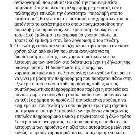
αντιλογισμού, που ρυθμίζεται από την προμνησθείσα
σύμβαση. Στην περίπτωση πληρωμής με μετρητά, εάν ο
πελάτης είχε επιλέξει την δυνατότητα “παραλαβή από το
κατάστημα”, θα γίνεται με επιστροφή των χρημάτων του σε
αυτόν από το κατάστημα στο οποίο πραγματοποίησε την
παραλαβή του προϊόντος. Σε περίπτωση πληρωμής με
τραπεζικό έμβασμα η επιστροφή θα γίνεται επίσης με
τραπεζικό έμβασμα στον ίδιο λογαριασμό του πελάτη.
Ο πελάτης ευθύνεται να αποζημιώσει την εταιρεία αν έκανε
χρήση άλλη από εκείνη που είναι αναγκαία για τη
διαπίστωση της φύσης, των χαρακτηριστικών και της
λειτουργίας των αγαθών στο διάστημα μέχρι τη δήλωση της
υπαναχώρησης. Η διαπίστωση της φύσης, των
χαρακτηριστικών και της λειτουργίας των αγαθών θα πρέπει
να γίνει με βάση την πληροφόρηση που παρέχεται πάνω στην
εξωτερική συσκευασία κάθε προϊόντος, καθώς και τις
συμπληρωματικές πληροφορίες που παρέχει η εταιρεία και
πάντως χωρίς να ανοιχθεί η συσκευασία των προϊόντων και
να τεθεί σε χρήση το προϊόν. Η εταιρεία είναι πρόθυμη να
ενημερώσει τον πελάτη για οποιαδήποτε ερώτηση σχετικά
με την φύση και την λειτουργία των προϊόντων παρέχοντας
επιπλέον πληροφοριακό υλικό με ηλεκτρονικό ή άλλο τρόπο.
Σε περίπτωση ανοίγματος της συσκευασίας ή και θέσης σε
λειτουργία των προϊόντων η αξία τους αυτομάτως μειώνεται
καθώς το προϊόν χαρακτηρίζεται ως μεταχειρισμένο και ο