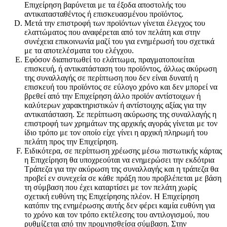
Επιχείρηση βαρύνεται με τα έξοδα αποστολής του
αντικατασταθέντος ή επισκευασμένου προϊόντος.
Μετά την επιστροφή των προϊόντων γίνεται έλεγχος του
ελαττώματος που αναφέρεται από τον πελάτη και στην
συνέχεια επικοινωνία μαζί του για ενημέρωσή του σχετικά
με τα αποτελέσματα του ελέγχου.
Εφόσον διαπιστωθεί το ελάττωμα, πραγματοποιείται
επισκευή, ή αντικατάσταση του προϊόντος, άλλως ακύρωση
της συναλλαγής σε περίπτωση που δεν είναι δυνατή η
επισκευή του προϊόντος σε εύλογο χρόνο και δεν μπορεί να
βρεθεί από την Επιχείρηση άλλο προϊόν αντίστοιχων ή
καλύτερων χαρακτηριστικών ή αντίστοιχης αξίας για την
αντικατάσταση. Σε περίπτωση ακύρωσης της συναλλαγής η
επιστροφή των χρημάτων της αρχικής αγοράς γίνεται με τον
ίδιο τρόπο με τον οποίο είχε γίνει η αρχική πληρωμή του
πελάτη προς την Επιχείρηση.
Ειδικότερα, σε περίπτωση χρέωσης μέσω πιστωτικής κάρτας
η Επιχείρηση θα υποχρεούται να ενημερώσει την εκδότρια
Τράπεζα για την ακύρωση της συναλλαγής και η τράπεζα θα
προβεί εν συνεχεία σε κάθε πράξη που προβλέπεται με βάση
τη σύμβαση που έχει καταρτίσει με τον πελάτη χωρίς
σχετική ευθύνη της Επιχείρησης πλέον. Η Επιχείρηση
κατόπιν της ενημέρωσης αυτής δεν φέρει καμία ευθύνη για
το χρόνο και τον τρόπο εκτέλεσης του αντιλογισμού, που
ρυθμίζεται από την προμνησθείσα σύμβαση. Στην