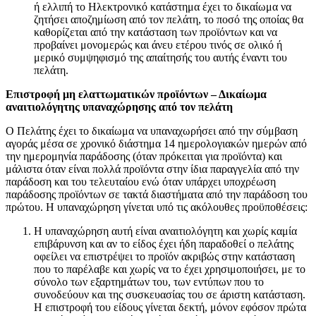
ή ελλιπή το Ηλεκτρονικό κατάστημα έχει το δικαίωμα να
ζητήσει αποζημίωση από τον πελάτη, το ποσό της οποίας θα
καθορίζεται από την κατάσταση των προϊόντων και να
προβαίνει μονομερώς και άνευ ετέρου τινός σε ολικό ή
μερικό συμψηφισμό της απαίτησής του αυτής έναντι του
πελάτη.
Επιστροφή μη ελαττωματικών προϊόντων – Δικαίωμα
αναιτιολόγητης υπαναχώρησης από τον πελάτη
Ο Πελάτης έχει το δικαίωμα να υπαναχωρήσει από την σύμβαση
αγοράς μέσα σε χρονικό διάστημα 14 ημερολογιακών ημερών από
την ημερομηνία παράδοσης (όταν πρόκειται για προϊόντα) και
μάλιστα όταν είναι πολλά προϊόντα στην ίδια παραγγελία από την
παράδοση και του τελευταίου ενώ όταν υπάρχει υποχρέωση
παράδοσης προϊόντων σε τακτά διαστήματα από την παράδοση του
πρώτου. Η υπαναχώρηση γίνεται υπό τις ακόλουθες προϋποθέσεις:
Η υπαναχώρηση αυτή είναι αναιτιολόγητη και χωρίς καμία
επιβάρυνση και αν το είδος έχει ήδη παραδοθεί ο πελάτης
οφείλει να επιστρέψει το προϊόν ακριβώς στην κατάσταση
που το παρέλαβε και χωρίς να το έχει χρησιμοποιήσει, με το
σύνολο των εξαρτημάτων του, των εντύπων που το
συνοδεύουν και της συσκευασίας του σε άριστη κατάσταση.
Η επιστροφή του είδους γίνεται δεκτή, μόνον εφόσον πρώτα