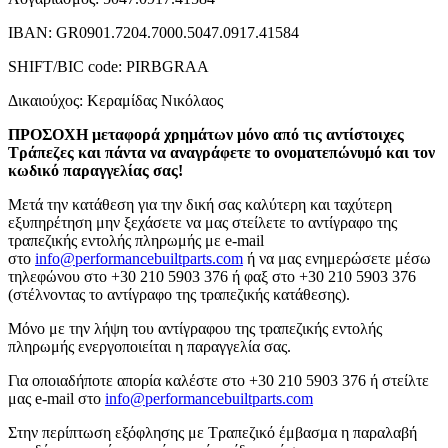
ΙΒΑΝ: GR0901.7204.7000.5047.0917.41584
SHIFT/BIC code: PIRBGRAA
Δικαιούχος: Κεραμίδας Νικόλαος
ΠΡΟΣΟΧΗ μεταφορά χρημάτων μόνο από τις αντίστοιχες
Τράπεζες και πάντα να αναγράφετε το ονοματεπώνυμό και τον
κωδικό παραγγελίας σας!
Μετά την κατάθεση για την δική σας καλύτερη και ταχύτερη
εξυπηρέτηση μην ξεχάσετε να μας στείλετε το αντίγραφο της
τραπεζικής εντολής πληρωμής με e-mail
στο
info@performancebuiltparts.com
ή να μας ενημερώσετε μέσω
τηλεφώνου στο +30 210 5903 376 ή φαξ στο +30 210 5903 376
(στέλνοντας το αντίγραφο της τραπεζικής κατάθεσης).
Μόνο με την λήψη του αντίγραφου της τραπεζικής εντολής
πληρωμής ενεργοποιείται η παραγγελία σας.
Για οποιαδήποτε απορία καλέστε στο +30 210 5903 376 ή στείλτε
μας e-mail στο
info@performancebuiltparts.com
Στην περίπτωση εξόφλησης με Τραπεζικό έμβασμα η παραλαβή