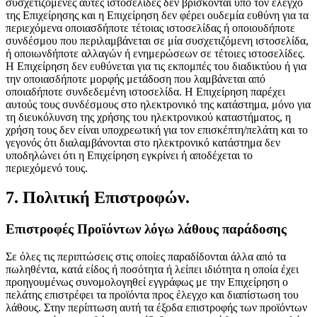
συσχετιζόμενες αυτές ιστοσελίδες δεν βρίσκονται υπό τον έλεγχο
της Επιχείρησης και η Επιχείρηση δεν φέρει ουδεμία ευθύνη για τα
περιεχόμενα οποιασδήποτε τέτοιας ιστοσελίδας ή οποιουδήποτε
συνδέσμου που περιλαμβάνεται σε μία συσχετιζόμενη ιστοσελίδα,
ή οποιωνδήποτε αλλαγών ή ενημερώσεων σε τέτοιες ιστοσελίδες.
Η Επιχείρηση δεν ευθύνεται για τις εκπομπές του διαδικτύου ή για
την οποιασδήποτε μορφής μετάδοση που λαμβάνεται από
οποιαδήποτε συνδεδεμένη ιστοσελίδα. Η Επιχείρηση παρέχει
αυτούς τους συνδέσμους στο ηλεκτρονικό της κατάστημα, μόνο για
τη διευκόλυνση της χρήσης του ηλεκτρονικού καταστήματος, η
χρήση τους δεν είναι υποχρεωτική για τον επισκέπτη/πελάτη και το
γεγονός ότι διαλαμβάνονται στο ηλεκτρονικό κατάστημα δεν
υποδηλώνει ότι η Επιχείρηση εγκρίνει ή αποδέχεται το
περιεχόμενό τους.
7. Πολιτική Επιστροφών.
Επιστροφές Προϊόντων λόγω λάθους παράδοσης
Σε όλες τις περιπτώσεις στις οποίες παραδίδονται άλλα από τα
πωληθέντα, κατά είδος ή ποσότητα ή λείπει ιδιότητα η οποία έχει
προηγουμένως συνομολογηθεί εγγράφως με την Επιχείρηση ο
πελάτης επιστρέφει τα προϊόντα προς έλεγχο και διαπίστωση του
λάθους. Στην περίπτωση αυτή τα έξοδα επιστροφής των προϊόντων