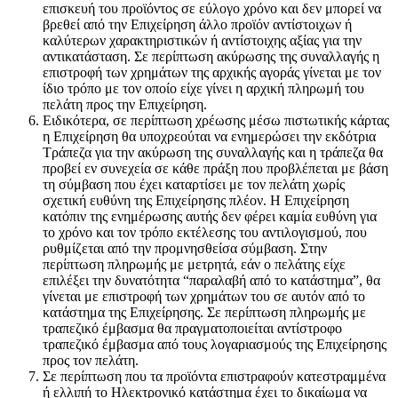
επισκευή του προϊόντος σε εύλογο χρόνο και δεν μπορεί να
βρεθεί από την Επιχείρηση άλλο προϊόν αντίστοιχων ή
καλύτερων χαρακτηριστικών ή αντίστοιχης αξίας για την
αντικατάσταση. Σε περίπτωση ακύρωσης της συναλλαγής η
επιστροφή των χρημάτων της αρχικής αγοράς γίνεται με τον
ίδιο τρόπο με τον οποίο είχε γίνει η αρχική πληρωμή του
πελάτη προς την Επιχείρηση.
Ειδικότερα, σε περίπτωση χρέωσης μέσω πιστωτικής κάρτας
η Επιχείρηση θα υποχρεούται να ενημερώσει την εκδότρια
Τράπεζα για την ακύρωση της συναλλαγής και η τράπεζα θα
προβεί εν συνεχεία σε κάθε πράξη που προβλέπεται με βάση
τη σύμβαση που έχει καταρτίσει με τον πελάτη χωρίς
σχετική ευθύνη της Επιχείρησης πλέον. Η Επιχείρηση
κατόπιν της ενημέρωσης αυτής δεν φέρει καμία ευθύνη για
το χρόνο και τον τρόπο εκτέλεσης του αντιλογισμού, που
ρυθμίζεται από την προμνησθείσα σύμβαση. Στην
περίπτωση πληρωμής με μετρητά, εάν ο πελάτης είχε
επιλέξει την δυνατότητα “παραλαβή από το κατάστημα”, θα
γίνεται με επιστροφή των χρημάτων του σε αυτόν από το
κατάστημα της Επιχείρησης. Σε περίπτωση πληρωμής με
τραπεζικό έμβασμα θα πραγματοποιείται αντίστροφο
τραπεζικό έμβασμα από τους λογαριασμούς της Επιχείρησης
προς τον πελάτη.
Σε περίπτωση που τα προϊόντα επιστραφούν κατεστραμμένα
ή ελλιπή το Ηλεκτρονικό κατάστημα έχει το δικαίωμα να