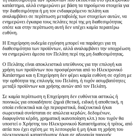
κατάστημα, αλλά ενημερώνει με βάση τα τηρούμενα στοιχεία για
την διαθεσιμότητα ή μη τον ενδιαφερόμενο πελάτη και
αναλαμβάνει σε περίπτωση μεταβολής των στοιχείων αυτών, να
ενημερώνει έγκαιρα τους πελάτες περί της μη διαθεσιμότητας
οπότε και στην περίπτωση αυτή δεν υπέχει καμία περαιτέρω
ευθύνη.
Η Επιχείρηση ουδεμία εγγύηση μπορεί να παράσχει για τη
διαθεσιμότητα των προϊόντων, αλλά αναλαμβάνει την υποχρέωση
να ενημερώνει άμεσα τον Πελάτη περί της μη διαθεσιμότητας.
Ο Πελάτης είναι αποκλειστικά υπεύθυνος για την επιλογή και
χρήση των προϊόντων που προσφέρονται από το Ηλεκτρονικό
Κατάστημα και η Επιχείρηση δεν φέρει καμία ευθύνη σε σχέση με
την ορθότητα της επιλογής του Πελάτη, ή τυχόν ασυμβατότητες
μεταξύ προϊόντων και χρήσης αυτών από τον Πελάτη.
Σε καμία περίπτωση η Επιχείρηση δεν ευθύνεται αστικώς ή
ποινικώς για οποιαδήποτε ζημιά (θετική, ειδική ή αποθετική, η
οποία ενδεικτικά και όχι περιοριστικά, διαζευκτικά ή/και
σωρευτικά συνίσταται σε απώλεια κερδών, δεδομένων,
διαφυγόντα κέρδη, χρηματική ικανοποίηση κλπ.) που τυχόν θα
υποστεί ο Χρήστης του Ηλεκτρονικού Καταστήματος ή τρίτος, από
αιτία που έχει σχέση με τη λειτουργία ή μη ή/και τη χρήση του
ηλεκτρονικού καταστήματος ή/και σε αδυναμία παροχής