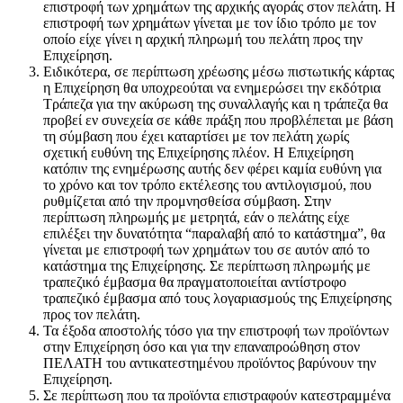
επιστροφή των χρημάτων της αρχικής αγοράς στον πελάτη. Η
επιστροφή των χρημάτων γίνεται με τον ίδιο τρόπο με τον
οποίο είχε γίνει η αρχική πληρωμή του πελάτη προς την
Επιχείρηση.
Ειδικότερα, σε περίπτωση χρέωσης μέσω πιστωτικής κάρτας
η Επιχείρηση θα υποχρεούται να ενημερώσει την εκδότρια
Τράπεζα για την ακύρωση της συναλλαγής και η τράπεζα θα
προβεί εν συνεχεία σε κάθε πράξη που προβλέπεται με βάση
τη σύμβαση που έχει καταρτίσει με τον πελάτη χωρίς
σχετική ευθύνη της Επιχείρησης πλέον. Η Επιχείρηση
κατόπιν της ενημέρωσης αυτής δεν φέρει καμία ευθύνη για
το χρόνο και τον τρόπο εκτέλεσης του αντιλογισμού, που
ρυθμίζεται από την προμνησθείσα σύμβαση. Στην
περίπτωση πληρωμής με μετρητά, εάν ο πελάτης είχε
επιλέξει την δυνατότητα “παραλαβή από το κατάστημα”, θα
γίνεται με επιστροφή των χρημάτων του σε αυτόν από το
κατάστημα της Επιχείρησης. Σε περίπτωση πληρωμής με
τραπεζικό έμβασμα θα πραγματοποιείται αντίστροφο
τραπεζικό έμβασμα από τους λογαριασμούς της Επιχείρησης
προς τον πελάτη.
Τα έξοδα αποστολής τόσο για την επιστροφή των προϊόντων
στην Επιχείρηση όσο και για την επαναπροώθηση στον
ΠΕΛΑΤΗ του αντικατεστημένου προϊόντος βαρύνουν την
Επιχείρηση.
Σε περίπτωση που τα προϊόντα επιστραφούν κατεστραμμένα