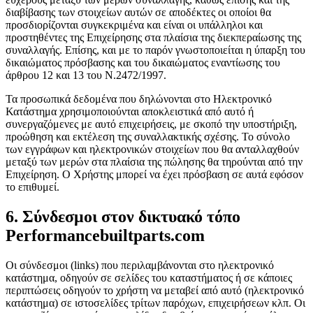
διαβίβασης των στοιχείων αυτών σε αποδέκτες οι οποίοι θα
προσδιορίζονται συγκεκριμένα και είναι οι υπάλληλοι και
προστηθέντες της Επιχείρησης στα πλαίσια της διεκπεραίωσης της
συναλλαγής. Επίσης, και με το παρόν γνωστοποιείται η ύπαρξη του
δικαιώματος πρόσβασης και του δικαιώματος εναντίωσης του
άρθρου 12 και 13 του Ν.2472/1997.
Τα προσωπικά δεδομένα που δηλώνονται στο Ηλεκτρονικό
Κατάστημα χρησιμοποιούνται αποκλειστικά από αυτό ή
συνεργαζόμενες με αυτό επιχειρήσεις, με σκοπό την υποστήριξη,
προώθηση και εκτέλεση της συναλλακτικής σχέσης. Το σύνολο
των εγγράφων και ηλεκτρονικών στοιχείων που θα ανταλλαχθούν
μεταξύ των μερών στα πλαίσια της πώλησης θα τηρούνται από την
Επιχείρηση. Ο Χρήστης μπορεί να έχει πρόσβαση σε αυτά εφόσον
το επιθυμεί.
6. Σύνδεσμοι στον δικτυακό τόπο
Performancebuiltparts.com
Οι σύνδεσμοι (links) που περιλαμβάνονται στο ηλεκτρονικό
κατάστημα, οδηγούν σε σελίδες του καταστήματος ή σε κάποιες
περιπτώσεις οδηγούν το χρήστη να μεταβεί από αυτό (ηλεκτρονικό
κατάστημα) σε ιστοσελίδες τρίτων παρόχων, επιχειρήσεων κλπ. Οι