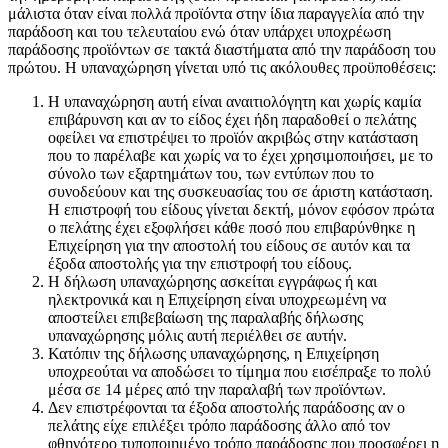
μάλιστα όταν είναι πολλά προϊόντα στην ίδια παραγγελία από την
παράδοση και του τελευταίου ενώ όταν υπάρχει υποχρέωση
παράδοσης προϊόντων σε τακτά διαστήματα από την παράδοση του
πρώτου. Η υπαναχώρηση γίνεται υπό τις ακόλουθες προϋποθέσεις:
Η υπαναχώρηση αυτή είναι αναιτιολόγητη και χωρίς καμία
επιβάρυνση και αν το είδος έχει ήδη παραδοθεί ο πελάτης
οφείλει να επιστρέψει το προϊόν ακριβώς στην κατάσταση
που το παρέλαβε και χωρίς να το έχει χρησιμοποιήσει, με το
σύνολο των εξαρτημάτων του, των εντύπων που το
συνοδεύουν και της συσκευασίας του σε άριστη κατάσταση.
Η επιστροφή του είδους γίνεται δεκτή, μόνον εφόσον πρώτα
ο πελάτης έχει εξοφλήσει κάθε ποσό που επιβαρύνθηκε η
Επιχείρηση για την αποστολή του είδους σε αυτόν και τα
έξοδα αποστολής για την επιστροφή του είδους.
Η δήλωση υπαναχώρησης ασκείται εγγράφως ή και
ηλεκτρονικά και η Επιχείρηση είναι υποχρεωμένη να
αποστείλει επιβεβαίωση της παραλαβής δήλωσης
υπαναχώρησης μόλις αυτή περιέλθει σε αυτήν.
Κατόπιν της δήλωσης υπαναχώρησης, η Επιχείρηση
υποχρεούται να αποδώσει το τίμημα που εισέπραξε το πολύ
μέσα σε 14 μέρες από την παραλαβή των προϊόντων.
Δεν επιστρέφονται τα έξοδα αποστολής παράδοσης αν ο
πελάτης είχε επιλέξει τρόπο παράδοσης άλλο από τον
φθηνότερο τυποποιημένο τρόπο παράδοσης που προσφέρει η