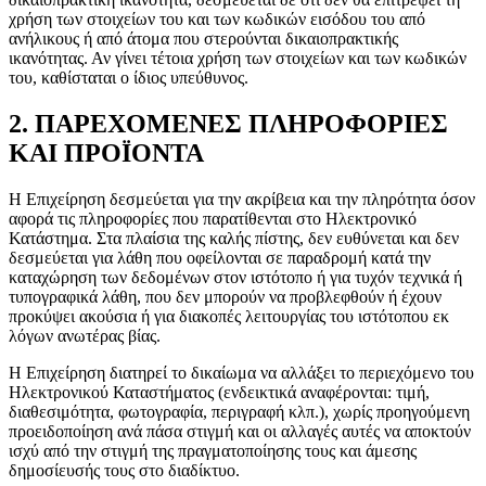
χρήση των στοιχείων του και των κωδικών εισόδου του από
ανήλικους ή από άτομα που στερούνται δικαιοπρακτικής
ικανότητας. Αν γίνει τέτοια χρήση των στοιχείων και των κωδικών
του, καθίσταται ο ίδιος υπεύθυνος.
2. ΠΑΡΕΧΟΜΕΝΕΣ ΠΛΗΡΟΦΟΡΙΕΣ
ΚΑΙ ΠΡΟΪΟΝΤΑ
Η Επιχείρηση δεσμεύεται για την ακρίβεια και την πληρότητα όσον
αφορά τις πληροφορίες που παρατίθενται στο Ηλεκτρονικό
Κατάστημα. Στα πλαίσια της καλής πίστης, δεν ευθύνεται και δεν
δεσμεύεται για λάθη που οφείλονται σε παραδρομή κατά την
καταχώρηση των δεδομένων στον ιστότοπο ή για τυχόν τεχνικά ή
τυπογραφικά λάθη, που δεν μπορούν να προβλεφθούν ή έχουν
προκύψει ακούσια ή για διακοπές λειτουργίας του ιστότοπου εκ
λόγων ανωτέρας βίας.
Η Επιχείρηση διατηρεί το δικαίωμα να αλλάξει το περιεχόμενο του
Ηλεκτρονικού Καταστήματος (ενδεικτικά αναφέρονται: τιμή,
διαθεσιμότητα, φωτογραφία, περιγραφή κλπ.), χωρίς προηγούμενη
προειδοποίηση ανά πάσα στιγμή και οι αλλαγές αυτές να αποκτούν
ισχύ από την στιγμή της πραγματοποίησης τους και άμεσης
δημοσίευσής τους στο διαδίκτυο.