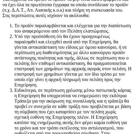
να έχει όλα τα πρωτότυπα έγγραφα τα οποία συνόδευαν το προϊόν
(π.χ. Δ.Α.Τ., Απ. Λιανικής κ.ο.κ) και πλήρη τη συσκευασία του.
Στις περιπτώσεις αυτές ισχύουν τα ακόλουθα:
Το προϊόν παραλαμβάνεται και ελέγχεται για την διαπίστωση
του αναφερόμενου από τον Πελάτη ελαττώματος.
Υπό την προϋπόθεση ότι θα έχουν προηγουμένως
παραληφθεί και ελεγχθεί αυτά από την Επιχείρηση, θα
γίνεται αντικατάσταση του είδους με όμοιο καινούριο, ή σε
περίπτωση μη διαθεσιμότητας με άλλο καινούργιο προϊόν
αντίστοιχης ποιότητας και τιμής, άλλως σε περίπτωση που ο
πελάτης δεν επιθυμεί αντικατάσταση, θα πραγματοποιείται
επιστροφή των χρημάτων της αρχικής αγοράς στον πελάτη. Η
επιστροφή των χρημάτων γίνεται με τον ίδιο τρόπο με τον
οποίο είχε γίνει η αρχική πληρωμή του πελάτη προς την
Επιχείρηση.
Ειδικότερα, σε περίπτωση χρέωσης μέσω πιστωτικής κάρτας
η Επιχείρηση θα υποχρεούται να ενημερώσει την εκδότρια
Τράπεζα για την ακύρωση της συναλλαγής και η τράπεζα θα
προβεί εν συνεχεία σε κάθε πράξη που προβλέπεται με βάση
τη σύμβαση που έχει καταρτίσει με τον πελάτη χωρίς
σχετική ευθύνη της Επιχείρησης πλέον. Η Επιχείρηση
κατόπιν της ενημέρωσης αυτής δεν φέρει καμία ευθύνη για
το χρόνο και τον τρόπο εκτέλεσης του αντιλογισμού, που
ρυθμίζεται από την προμνησθείσα σύμβαση. Στην