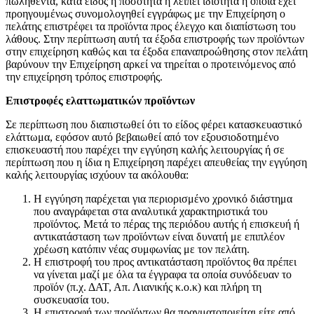
πωληθέντα, κατά είδος ή ποσότητα ή λείπει ιδιότητα η οποία έχει
προηγουμένως συνομολογηθεί εγγράφως με την Επιχείρηση ο
πελάτης επιστρέφει τα προϊόντα προς έλεγχο και διαπίστωση του
λάθους. Στην περίπτωση αυτή τα έξοδα επιστροφής των προϊόντων
στην επιχείρηση καθώς και τα έξοδα επαναπροώθησης στον πελάτη
βαρύνουν την Επιχείρηση αρκεί να τηρείται ο προτεινόμενος από
την επιχείρηση τρόπος επιστροφής.
Επιστροφές ελαττωματικών προϊόντων
Σε περίπτωση που διαπιστωθεί ότι το είδος φέρει κατασκευαστικό
ελάττωμα, εφόσον αυτό βεβαιωθεί από τον εξουσιοδοτημένο
επισκευαστή που παρέχει την εγγύηση καλής λειτουργίας ή σε
περίπτωση που η ίδια η Επιχείρηση παρέχει απευθείας την εγγύηση
καλής λειτουργίας ισχύουν τα ακόλουθα:
Η εγγύηση παρέχεται για περιορισμένο χρονικό διάστημα
που αναγράφεται στα αναλυτικά χαρακτηριστικά του
προϊόντος. Μετά το πέρας της περιόδου αυτής ή επισκευή ή
αντικατάσταση των προϊόντων είναι δυνατή με επιπλέον
χρέωση κατόπιν νέας συμφωνίας με τον πελάτη.
Η επιστροφή του προς αντικατάσταση προϊόντος θα πρέπει
να γίνεται μαζί με όλα τα έγγραφα τα οποία συνόδευαν το
προϊόν (π.χ. ΔΑΤ, Απ. Λιανικής κ.ο.κ) και πλήρη τη
συσκευασία του.
Η επιστροφή των προϊόντων θα πραγματοποιείται είτε από