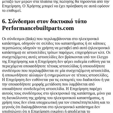
μεταξύ των μερών στα πλαίσια της πώλησης θα τηρούνται από την
Επιχείρηση. Ο Χρήστης μπορεί να έχει πρόσβαση σε αυτά εφόσον
το επιθυμεί.
6. Σύνδεσμοι στον δικτυακό τόπο
Performancebuiltparts.com
Οι σύνδεσμοι (links) που περιλαμβάνονται στο ηλεκτρονικό
κατάστημα, οδηγούν σε σελίδες του καταστήματος ή σε κάποιες
περιπτώσεις οδηγούν το χρήστη να μεταβεί από αυτό (ηλεκτρονικό
κατάστημα) σε ιστοσελίδες τρίτων παρόχων, επιχειρήσεων κλπ. Οι
συσχετιζόμενες αυτές ιστοσελίδες δεν βρίσκονται υπό τον έλεγχο
της Επιχείρησης και η Επιχείρηση δεν φέρει ουδεμία ευθύνη για τα
περιεχόμενα οποιασδήποτε τέτοιας ιστοσελίδας ή οποιουδήποτε
συνδέσμου που περιλαμβάνεται σε μία συσχετιζόμενη ιστοσελίδα,
ή οποιωνδήποτε αλλαγών ή ενημερώσεων σε τέτοιες ιστοσελίδες.
Η Επιχείρηση δεν ευθύνεται για τις εκπομπές του διαδικτύου ή για
την οποιασδήποτε μορφής μετάδοση που λαμβάνεται από
οποιαδήποτε συνδεδεμένη ιστοσελίδα. Η Επιχείρηση παρέχει
αυτούς τους συνδέσμους στο ηλεκτρονικό της κατάστημα, μόνο για
τη διευκόλυνση της χρήσης του ηλεκτρονικού καταστήματος, η
χρήση τους δεν είναι υποχρεωτική για τον επισκέπτη/πελάτη και το
γεγονός ότι διαλαμβάνονται στο ηλεκτρονικό κατάστημα δεν
υποδηλώνει ότι η Επιχείρηση εγκρίνει ή αποδέχεται το