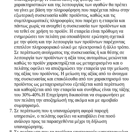
χαρακτηριστικών και της λειτουργίας των αγαθών θα πρέπει
να γίνει με βάση την πληροφόρηση που παρέχεται πάνω στην
εξωτερική συσκευασία κάθε προϊόντος, καθώς και τις
συμπληρωματικές πληροφορίες που παρέχει η εταιρεία και
πάντως χωρίς να ανοιχθεί η συσκευασία των προϊόντων και
να τεθεί σε χρήση το προϊόν. Η εταιρεία είναι πρόθυμη να
ενημερώσει τον πελάτη για οποιαδήποτε ερώτηση σχετικά
με την φύση και την λειτουργία των προϊόντων παρέχοντας
επιπλέον πληροφοριακό υλικό με ηλεκτρονικό ή άλλο τρόπο.
Σε περίπτωση ανοίγματος της συσκευασίας ή και θέσης σε
λειτουργία των προϊόντων η αξία τους αυτομάτως μειώνεται
καθώς το προϊόν χαρακτηρίζεται ως μεταχειρισμένο και ο
πελάτης οφείλει να αποζημιώσει την εταιρεία για την μείωση
της αξίας του προϊόντος. Η μείωση της αξίας από το άνοιγμα
της συσκευασίας και επακόλουθα από τον χαρακτηρισμό του
προϊόντος ως μεταχειρισμένου εξετάζεται κατά περίπτωση
και καθορίζεται από την εταιρεία και συνήθως είναι της τάξης
του 30%-40%.Η Επιχείρηση δικαιούται να συμφωνήσει με
τον πελάτη την αποζημίωσή της ακόμα και με αμοιβαίο
συμψηφισμό.
Σε περίπτωση που η υπαναχώρηση αφορά παροχή
υπηρεσιών, ο πελάτης οφείλει να καταβάλει ένα ποσό
ανάλογο προς τα παρασχεθέντα μέχρι τη δήλωση
υπαναχώρησης.
Σε περίπτωση που τα προϊόντα επιστραφούν κατεστραμμένα