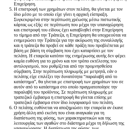
Επιχείρηση.
Η επιστροφή των χρημάτων στον πελάτη, θα γίνεται με τον
ίδιο μέσο με το οποίο είχε γίνει η αρχική είσπραξη.
Συγκεκριμένα στην περίπτωση χρέωσης μέσω πιστωτικής
κάρτας ως εξής: σε περίπτωση που μέχρι την υπαναχώρηση
και επιστροφή του είδους έχει καταβληθεί στην Επιχείρηση
το τίμημα από την Τράπεζα, η Επιχείρηση θα υποχρεούται να
ενημερώσει την Τράπεζα για την ακύρωση της συναλλαγής
και η τράπεζα θα προβεί σε κάθε πράξη που προβλέπεται με
βάση με βάση τη σύμβαση που έχει καταρτίσει με τον
πελάτη. Η εταιρεία κατόπιν της ενημέρωσης αυτής δεν φέρει
καμία ευθύνη για το χρόνο και τον τρόπο εκτέλεσης του
αντιλογισμού, που ρυθμίζεται από την προμνησθείσα
σύμβαση. Στην περίπτωση πληρωμής με μετρητά, εάν ο
πελάτης είχε επιλέξει την δυνατότητα “παραλαβή από το
κατάστημα”, θα γίνεται με επιστροφή των χρημάτων του σε
αυτόν από το κατάστημα στο οποίο πραγματοποίησε την
παραλαβή του προϊόντος. Σε περίπτωση πληρωμής με
τραπεζικό έμβασμα η επιστροφή θα γίνεται επίσης με
τραπεζικό έμβασμα στον ίδιο λογαριασμό του πελάτη.
Ο πελάτης ευθύνεται να αποζημιώσει την εταιρεία αν έκανε
χρήση άλλη από εκείνη που είναι αναγκαία για τη
διαπίστωση της φύσης, των χαρακτηριστικών και της
λειτουργίας των αγαθών στο διάστημα μέχρι τη δήλωση της
υπαναχώρησης. Η διαπίστωση της φύσης, των