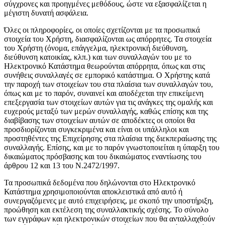
σύγχρονες και προηγμένες μεθόδους, ώστε να εξασφαλίζεται η
μέγιστη δυνατή ασφάλεια.
Όλες οι πληροφορίες, οι οποίες σχετίζονται με τα προσωπικά
στοιχεία του Χρήστη, διασφαλίζονται ως απόρρητες. Τα στοιχεία
του Χρήστη (όνομα, επάγγελμα, ηλεκτρονική διεύθυνση,
διεύθυνση κατοικίας, κλπ.) και των συναλλαγών του με το
Ηλεκτρονικό Κατάστημα θεωρούνται απόρρητα, όπως και στις
συνήθεις συναλλαγές σε εμπορικό κατάστημα. Ο Χρήστης κατά
την παροχή των στοιχείων του στα πλαίσια των συναλλαγών του,
όπως και με το παρόν, συναινεί και αποδέχεται την επικείμενη
επεξεργασία των στοιχείων αυτών για τις ανάγκες της ομαλής και
ευχερούς μεταξύ των μερών συναλλαγής, καθώς επίσης και της
διαβίβασης των στοιχείων αυτών σε αποδέκτες οι οποίοι θα
προσδιορίζονται συγκεκριμένα και είναι οι υπάλληλοι και
προστηθέντες της Επιχείρησης στα πλαίσια της διεκπεραίωσης της
συναλλαγής. Επίσης, και με το παρόν γνωστοποιείται η ύπαρξη του
δικαιώματος πρόσβασης και του δικαιώματος εναντίωσης του
άρθρου 12 και 13 του Ν.2472/1997.
Τα προσωπικά δεδομένα που δηλώνονται στο Ηλεκτρονικό
Κατάστημα χρησιμοποιούνται αποκλειστικά από αυτό ή
συνεργαζόμενες με αυτό επιχειρήσεις, με σκοπό την υποστήριξη,
προώθηση και εκτέλεση της συναλλακτικής σχέσης. Το σύνολο
των εγγράφων και ηλεκτρονικών στοιχείων που θα ανταλλαχθούν