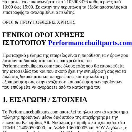
θα πρέπει να επικοινωνήστε στο 2105903376 καθημερινές από
10:00 έως 15:00. Σε αυτήν την περίπτωση τα έξοδα αποστολής και
επιστροφής τα αναλαμβάνει ο πελάτης.
ΟΡΟΙ & ΠΡΟΫΠΟΘΕΣΕΙΣ ΧΡΗΣΗΣ
ΓΕΝΙΚΟΙ ΟΡΟΙ ΧΡΗΣΗΣ
ΙΣΤΟΤΟΠΟΥ
Performancebuiltparts.com
Πρωταρχικό μέλημα της εταιρείας είναι η παράθεση των όρων που
διέπουν τα δικαιώματα και τις υποχρεώσεις του
Performancebuiltparts.com προς όλους εσάς που θα επισκεφθείτε
την ιστοσελίδα του και που σκοπό έχει την ενημέρωσή σας για τα
δικά σας δικαιώματα και υποχρεώσεις και την καλύτερη
εξυπηρέτησή σας στην αναζήτηση και απόκτηση των προϊόντων
που επιθυμείτε να αγοράσετε από το κατάστημά του.
1. ΕΙΣΑΓΩΓΗ / ΣΤΟΙΧΕΙΑ
Το Performancebuiltparts.com αποτελεί το ηλεκτρονικό κατάστημα
πώλησης προϊόντων μέσω διαδικτύου της επιχείρησης με την
επωνυμία Κεραμίδας Αθ. Νικόλαος με αριθμό καταχώρησης στο
ΓΕΜΗ 124080503000, με ΑΦΜ: 136030005 και ΔΟΥ Αιγάλεω, η