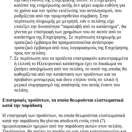
κατόπιν της ενημέρωσης αυτής δεν φέρει καμία ευθύνη για
το χρόνο και τον τρόπο εκτέλεσης του αντιλογισμού, που
ρυθμίζεται από την προμνησθείσα σύμβαση. Στην
περίπτωση πληρωμής με μετρητά, εάν ο πελάτης είχε
επιλέξει την δυνατότητα “παραλαβή από το κατάστημα”, θα
γίνεται με επιστροφή των χρημάτων του σε αυτόν από το
κατάστημα της Επιχείρησης. Σε περίπτωση πληρωμής με
τραπεζικό έμβασμα θα πραγματοποιείται αντίστροφο
τραπεζικό έμβασμα από τους λογαριασμούς της Επιχείρησης
προς τον πελάτη.
Σε περίπτωση που τα προϊόντα επιστραφούν κατεστραμμένα
ή ελλιπή το Ηλεκτρονικό κατάστημα έχει το δικαίωμα να
ζητήσει αποζημίωση από τον πελάτη, το ποσό της οποίας θα
καθορίζεται από την κατάσταση των προϊόντων και να
προβαίνει μονομερώς και άνευ ετέρου τινός σε ολικό ή
μερικό συμψηφισμό της απαίτησής του αυτής έναντι του
πελάτη.
Επιστροφές προϊόντων, τα οποία θεωρούνται ελαττωματικά
κατά την παράδοση
Η επιστροφή των προϊόντων, τα οποία θεωρούνται ελαττωματικά
κατά την παράδοση θα γίνεται αποδεκτή εντός επτά (7)
ημερολογιακών ημερών από την παράδοση αυτών στον πελάτη.
Ταυτόχρονα, θα πρέπει το προϊόν να μην είναι κατεστραμμένο και