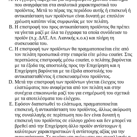
που αναγράφεται στα αναλυτικά χαρακτηριστικά του
προϊόντος. Μετά το πέρας της περιόδου αυτής ή επισκευή ή
αντικατάσταση των προϊόντων είναι δυνατή με επιπλέον
χρέωση κατόπιν νέας συμφωνίας με τον πελάτη.
Η επιστροφή του προς αντικατάσταση προϊόντος θα πρέπει
να γίνεται μαζί με όλα τα έγγραφα τα οποία συνόδευαν το
προϊόν (π.χ. ΔΑΤ, Απ. Λιανικής κ.ο.κ) και πλήρη τη
συσκευασία του.
Η επιστροφή των προϊόντων θα πραγματοποιείται είτε από
τον πελάτη προσωπικά στην εταιρεία είτε μέσω courier. Στις
περιπτώσεις επιστροφής μέσω courier, o πελάτης βαρύνεται
με τα έξοδα της αποστολής προς την Επιχείρηση και η
Επιχείρηση βαρύνεται με τα έξοδα αποστολής του
αντικατασταθέντος ή επισκευασμένου προϊόντος.
Μετά την επιστροφή των προϊόντων γίνεται έλεγχος του
ελαττώματος που αναφέρεται από τον πελάτη και στην
συνέχεια επικοινωνία μαζί του για ενημέρωσή του σχετικά
με τα αποτελέσματα του ελέγχου.
Εφόσον διαπιστωθεί το ελάττωμα, πραγματοποιείται
επισκευή, ή αντικατάσταση του προϊόντος, άλλως ακύρωση
της συναλλαγής σε περίπτωση που δεν είναι δυνατή η
επισκευή του προϊόντος σε εύλογο χρόνο και δεν μπορεί να
βρεθεί από την Επιχείρηση άλλο προϊόν αντίστοιχων ή
καλύτερων χαρακτηριστικών ή αντίστοιχης αξίας για την
αντικατάσταση. Σε περίπτωση ακύρωσης της συναλλαγής η