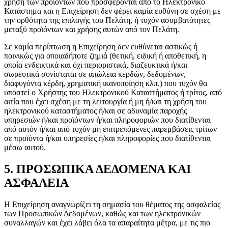
χρήση των προϊόντων που προσφέρονται από το Ηλεκτρονικό
Κατάστημα και η Επιχείρηση δεν φέρει καμία ευθύνη σε σχέση με
την ορθότητα της επιλογής του Πελάτη, ή τυχόν ασυμβατότητες
μεταξύ προϊόντων και χρήσης αυτών από τον Πελάτη.
Σε καμία περίπτωση η Επιχείρηση δεν ευθύνεται αστικώς ή
ποινικώς για οποιαδήποτε ζημιά (θετική, ειδική ή αποθετική, η
οποία ενδεικτικά και όχι περιοριστικά, διαζευκτικά ή/και
σωρευτικά συνίσταται σε απώλεια κερδών, δεδομένων,
διαφυγόντα κέρδη, χρηματική ικανοποίηση κλπ.) που τυχόν θα
υποστεί ο Χρήστης του Ηλεκτρονικού Καταστήματος ή τρίτος, από
αιτία που έχει σχέση με τη λειτουργία ή μη ή/και τη χρήση του
ηλεκτρονικού καταστήματος ή/και σε αδυναμία παροχής
υπηρεσιών ή/και προϊόντων ή/και πληροφοριών που διατίθενται
από αυτόν ή/και από τυχόν μη επιτρεπόμενες παρεμβάσεις τρίτων
σε προϊόντα ή/και υπηρεσίες ή/και πληροφορίες που διατίθενται
μέσω αυτού.
5. ΠΡΟΣΩΠΙΚΑ ΔΕΔΟΜΕΝΑ ΚΑΙ
ΑΣΦΑΛΕΙΑ
Η Επιχείρηση αναγνωρίζει τη σημασία του θέματος της ασφαλείας
των Προσωπικών Δεδομένων, καθώς και των ηλεκτρονικών
συναλλαγών και έχει λάβει όλα τα απαραίτητα μέτρα, με τις πιο