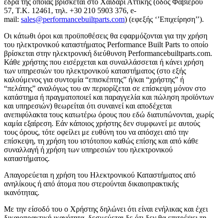
έδρα της οποίας βρίσκεται στο Χαϊδάρι Αττικής (οδός Φαβιέρου
57, Τ.Κ. 12461, τηλ.
+30 210 5903 376
, e-
mail:
sales@performancebuiltparts.com
) (εφεξής ‘’Επιχείρηση’’).
Οι κάτωθι όροι και προϋποθέσεις θα εφαρμόζονται για την χρήση
του ηλεκτρονικού καταστήματος Performance Built Parts το οποίο
βρίσκεται στην ηλεκτρονική διεύθυνση Performancebuiltparts.com.
Κάθε χρήστης που εισέρχεται και συναλλάσσεται ή κάνει χρήση
των υπηρεσιών του ηλεκτρονικού καταστήματος (στο εξής
καλούμενος για συντομία “επισκέπτης” ή/και “χρήστης” ή
“πελάτης” αναλόγως του αν περιορίζεται σε επίσκεψη μόνον στο
κατάστημα ή πραγματοποιεί και παραγγελία και πώληση προϊόντων
και υπηρεσιών) θεωρείται ότι συναινεί και αποδέχεται
ανεπιφύλακτα τους κατωτέρω όρους που εδώ διατυπώνονται, χωρίς
καμία εξαίρεση. Εάν κάποιος χρήστης δεν συμφωνεί με αυτούς
τους όρους, τότε οφείλει με ευθύνη του να απόσχει από την
επίσκεψη, τη χρήση του ιστότοπου καθώς επίσης και από κάθε
συναλλαγή ή χρήση των υπηρεσιών του ηλεκτρονικού
καταστήματος.
Απαγορεύεται η χρήση του Ηλεκτρονικού Καταστήματος από
ανηλίκους ή από άτομα που στερούνται δικαιοπρακτικής
ικανότητας.
Με την είσοδό του ο Χρήστης δηλώνει ότι είναι ενήλικας και έχει
δικαιοπρακτική ικανότητα, δεσμεύεται δε ότι δεν θα επιτρέψει τη