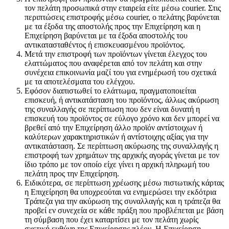
τον πελάτη προσωπικά στην εταιρεία είτε μέσω courier. Στις
περιπτώσεις επιστροφής μέσω courier, o πελάτης βαρύνεται
με τα έξοδα της αποστολής προς την Επιχείρηση και η
Επιχείρηση βαρύνεται με τα έξοδα αποστολής του
αντικατασταθέντος ή επισκευασμένου προϊόντος.
Μετά την επιστροφή των προϊόντων γίνεται έλεγχος του
ελαττώματος που αναφέρεται από τον πελάτη και στην
συνέχεια επικοινωνία μαζί του για ενημέρωσή του σχετικά
με τα αποτελέσματα του ελέγχου.
Εφόσον διαπιστωθεί το ελάττωμα, πραγματοποιείται
επισκευή, ή αντικατάσταση του προϊόντος, άλλως ακύρωση
της συναλλαγής σε περίπτωση που δεν είναι δυνατή η
επισκευή του προϊόντος σε εύλογο χρόνο και δεν μπορεί να
βρεθεί από την Επιχείρηση άλλο προϊόν αντίστοιχων ή
καλύτερων χαρακτηριστικών ή αντίστοιχης αξίας για την
αντικατάσταση. Σε περίπτωση ακύρωσης της συναλλαγής η
επιστροφή των χρημάτων της αρχικής αγοράς γίνεται με τον
ίδιο τρόπο με τον οποίο είχε γίνει η αρχική πληρωμή του
πελάτη προς την Επιχείρηση.
Ειδικότερα, σε περίπτωση χρέωσης μέσω πιστωτικής κάρτας
η Επιχείρηση θα υποχρεούται να ενημερώσει την εκδότρια
Τράπεζα για την ακύρωση της συναλλαγής και η τράπεζα θα
προβεί εν συνεχεία σε κάθε πράξη που προβλέπεται με βάση
τη σύμβαση που έχει καταρτίσει με τον πελάτη χωρίς
σχετική ευθύνη της Επιχείρησης πλέον. Η Επιχείρηση