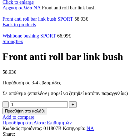
Click to enlarge
Αρχική σελίδα
NA
Front anti roll bar link bush
Front anti roll bar link bush SPORT
58.93
€
Back to products
Wishbone bushing SPORT
66.99
€
Strongflex
Front anti roll bar link bush
58.93
€
Παράδοση σε 3-4 εβδομάδες
Σε απόθεμα (επιπλέον μπορεί να ζητηθεί κατόπιν παραγγελίας)
Front
anti
Προσθήκη στο καλάθι
roll
Add to compare
bar
Προσθήκη στη Λίστα Επιθυμητών
link
Κωδικός προϊόντος:
011807B
Κατηγορία:
NA
bush
Share:
ποσότητα