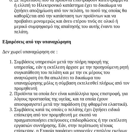
ή ελλιπή το Ηλεκτρονικό κατάστημα έχει το δικαίωμα να
ζητήσει αποζημίωση από τον πελάτη, το ποσό της οποίας θα
καθορίζεται από την κατάσταση των προϊόντων και να
προβαίνει μονομερώς και άνευ ετέρου τινός σε ολικό ή
μερικό συμψηφισμό της απαίτησής του αυτής έναντι του
πελάτη.
Εξαιρέσεις από την υπαναχώρηση
Δεν χωρεί υπαναχώρηση σε :
Συμβάσεις υπηρεσιών μετά την πλήρη παροχή της
υπηρεσίας, εάν η εκτέλεση άρχισε με την προηγούμενη ρητή
συγκατάθεση του πελάτη και με την εκ μέρους του
αναγνώριση ότι θα απωλέσει το δικαίωμα του
υπαναχώρησης μόλις η σύμβαση εκτελεσθεί πλήρως από τον
προμηθευτή
Προϊόντα τα οποία δεν είναι κατάλληλα προς επιστροφή, για
λόγους προστασίας της υγείας, και τα οποία έχουν
αποσφραγιστεί μετά την παράδοση (πχ φθαρμένα ελαστικά).
Συμβάσεις κατά τις οποίες ο πελάτης έχει ζητήσει ειδικά
επίσκεψη από τον προμηθευτή με σκοπό να
πραγματοποιήσει επείγουσες επιδιορθώσεις ή την εκτέλεση
εργασιών συντήρησης. Εάν, στην περίπτωση τέτοιας
επίσκεψης, η Εταιρία παράσχει υπηρεσίες επιπλέον εκείνων