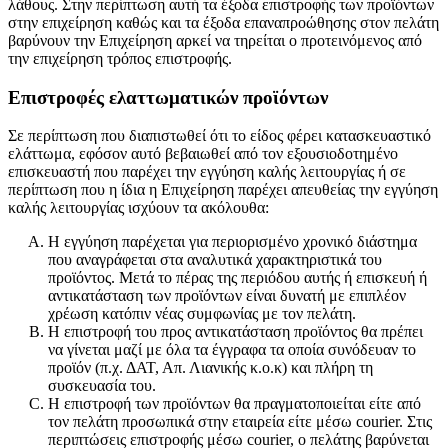
λάθους. Στην περίπτωση αυτή τα έξοδα επιστροφής των προϊόντων
στην επιχείρηση καθώς και τα έξοδα επαναπροώθησης στον πελάτη
βαρύνουν την Επιχείρηση αρκεί να τηρείται ο προτεινόμενος από
την επιχείρηση τρόπος επιστροφής.
Επιστροφές ελαττωματικών προϊόντων
Σε περίπτωση που διαπιστωθεί ότι το είδος φέρει κατασκευαστικό
ελάττωμα, εφόσον αυτό βεβαιωθεί από τον εξουσιοδοτημένο
επισκευαστή που παρέχει την εγγύηση καλής λειτουργίας ή σε
περίπτωση που η ίδια η Επιχείρηση παρέχει απευθείας την εγγύηση
καλής λειτουργίας ισχύουν τα ακόλουθα:
Η εγγύηση παρέχεται για περιορισμένο χρονικό διάστημα
που αναγράφεται στα αναλυτικά χαρακτηριστικά του
προϊόντος. Μετά το πέρας της περιόδου αυτής ή επισκευή ή
αντικατάσταση των προϊόντων είναι δυνατή με επιπλέον
χρέωση κατόπιν νέας συμφωνίας με τον πελάτη.
Η επιστροφή του προς αντικατάσταση προϊόντος θα πρέπει
να γίνεται μαζί με όλα τα έγγραφα τα οποία συνόδευαν το
προϊόν (π.χ. ΔΑΤ, Απ. Λιανικής κ.ο.κ) και πλήρη τη
συσκευασία του.
Η επιστροφή των προϊόντων θα πραγματοποιείται είτε από
τον πελάτη προσωπικά στην εταιρεία είτε μέσω courier. Στις
περιπτώσεις επιστροφής μέσω courier, o πελάτης βαρύνεται