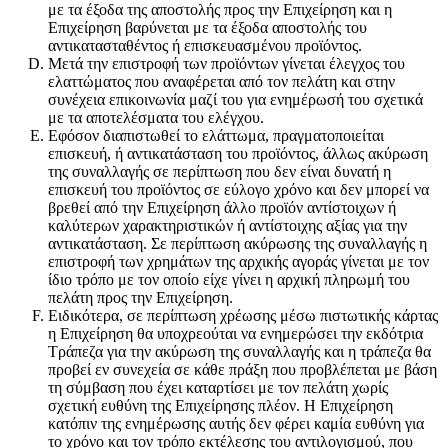
με τα έξοδα της αποστολής προς την Επιχείρηση και η
Επιχείρηση βαρύνεται με τα έξοδα αποστολής του
αντικατασταθέντος ή επισκευασμένου προϊόντος.
Μετά την επιστροφή των προϊόντων γίνεται έλεγχος του
ελαττώματος που αναφέρεται από τον πελάτη και στην
συνέχεια επικοινωνία μαζί του για ενημέρωσή του σχετικά
με τα αποτελέσματα του ελέγχου.
Εφόσον διαπιστωθεί το ελάττωμα, πραγματοποιείται
επισκευή, ή αντικατάσταση του προϊόντος, άλλως ακύρωση
της συναλλαγής σε περίπτωση που δεν είναι δυνατή η
επισκευή του προϊόντος σε εύλογο χρόνο και δεν μπορεί να
βρεθεί από την Επιχείρηση άλλο προϊόν αντίστοιχων ή
καλύτερων χαρακτηριστικών ή αντίστοιχης αξίας για την
αντικατάσταση. Σε περίπτωση ακύρωσης της συναλλαγής η
επιστροφή των χρημάτων της αρχικής αγοράς γίνεται με τον
ίδιο τρόπο με τον οποίο είχε γίνει η αρχική πληρωμή του
πελάτη προς την Επιχείρηση.
Ειδικότερα, σε περίπτωση χρέωσης μέσω πιστωτικής κάρτας
η Επιχείρηση θα υποχρεούται να ενημερώσει την εκδότρια
Τράπεζα για την ακύρωση της συναλλαγής και η τράπεζα θα
προβεί εν συνεχεία σε κάθε πράξη που προβλέπεται με βάση
τη σύμβαση που έχει καταρτίσει με τον πελάτη χωρίς
σχετική ευθύνη της Επιχείρησης πλέον. Η Επιχείρηση
κατόπιν της ενημέρωσης αυτής δεν φέρει καμία ευθύνη για
το χρόνο και τον τρόπο εκτέλεσης του αντιλογισμού, που