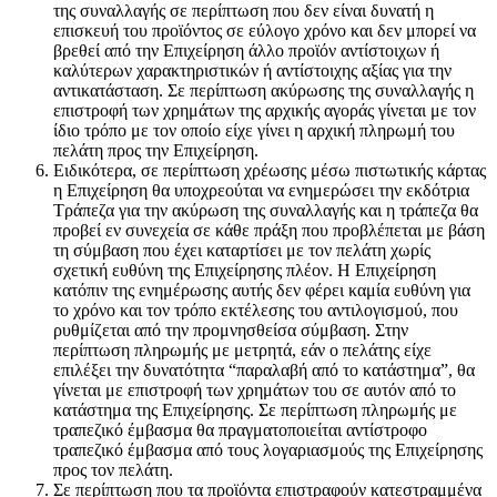
της συναλλαγής σε περίπτωση που δεν είναι δυνατή η
επισκευή του προϊόντος σε εύλογο χρόνο και δεν μπορεί να
βρεθεί από την Επιχείρηση άλλο προϊόν αντίστοιχων ή
καλύτερων χαρακτηριστικών ή αντίστοιχης αξίας για την
αντικατάσταση. Σε περίπτωση ακύρωσης της συναλλαγής η
επιστροφή των χρημάτων της αρχικής αγοράς γίνεται με τον
ίδιο τρόπο με τον οποίο είχε γίνει η αρχική πληρωμή του
πελάτη προς την Επιχείρηση.
Ειδικότερα, σε περίπτωση χρέωσης μέσω πιστωτικής κάρτας
η Επιχείρηση θα υποχρεούται να ενημερώσει την εκδότρια
Τράπεζα για την ακύρωση της συναλλαγής και η τράπεζα θα
προβεί εν συνεχεία σε κάθε πράξη που προβλέπεται με βάση
τη σύμβαση που έχει καταρτίσει με τον πελάτη χωρίς
σχετική ευθύνη της Επιχείρησης πλέον. Η Επιχείρηση
κατόπιν της ενημέρωσης αυτής δεν φέρει καμία ευθύνη για
το χρόνο και τον τρόπο εκτέλεσης του αντιλογισμού, που
ρυθμίζεται από την προμνησθείσα σύμβαση. Στην
περίπτωση πληρωμής με μετρητά, εάν ο πελάτης είχε
επιλέξει την δυνατότητα “παραλαβή από το κατάστημα”, θα
γίνεται με επιστροφή των χρημάτων του σε αυτόν από το
κατάστημα της Επιχείρησης. Σε περίπτωση πληρωμής με
τραπεζικό έμβασμα θα πραγματοποιείται αντίστροφο
τραπεζικό έμβασμα από τους λογαριασμούς της Επιχείρησης
προς τον πελάτη.
Σε περίπτωση που τα προϊόντα επιστραφούν κατεστραμμένα