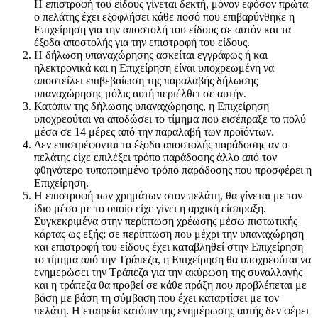
Η επιστροφή του είδους γίνεται δεκτή, μόνον εφόσον πρώτα
ο πελάτης έχει εξοφλήσει κάθε ποσό που επιβαρύνθηκε η
Επιχείρηση για την αποστολή του είδους σε αυτόν και τα
έξοδα αποστολής για την επιστροφή του είδους.
Η δήλωση υπαναχώρησης ασκείται εγγράφως ή και
ηλεκτρονικά και η Επιχείρηση είναι υποχρεωμένη να
αποστείλει επιβεβαίωση της παραλαβής δήλωσης
υπαναχώρησης μόλις αυτή περιέλθει σε αυτήν.
Κατόπιν της δήλωσης υπαναχώρησης, η Επιχείρηση
υποχρεούται να αποδώσει το τίμημα που εισέπραξε το πολύ
μέσα σε 14 μέρες από την παραλαβή των προϊόντων.
Δεν επιστρέφονται τα έξοδα αποστολής παράδοσης αν ο
πελάτης είχε επιλέξει τρόπο παράδοσης άλλο από τον
φθηνότερο τυποποιημένο τρόπο παράδοσης που προσφέρει η
Επιχείρηση.
Η επιστροφή των χρημάτων στον πελάτη, θα γίνεται με τον
ίδιο μέσο με το οποίο είχε γίνει η αρχική είσπραξη.
Συγκεκριμένα στην περίπτωση χρέωσης μέσω πιστωτικής
κάρτας ως εξής: σε περίπτωση που μέχρι την υπαναχώρηση
και επιστροφή του είδους έχει καταβληθεί στην Επιχείρηση
το τίμημα από την Τράπεζα, η Επιχείρηση θα υποχρεούται να
ενημερώσει την Τράπεζα για την ακύρωση της συναλλαγής
και η τράπεζα θα προβεί σε κάθε πράξη που προβλέπεται με
βάση με βάση τη σύμβαση που έχει καταρτίσει με τον
πελάτη. Η εταιρεία κατόπιν της ενημέρωσης αυτής δεν φέρει