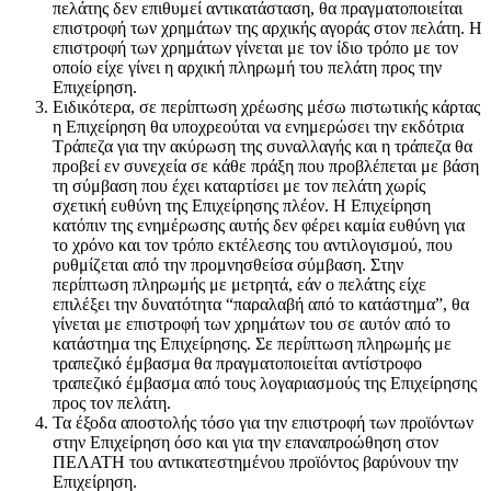
πελάτης δεν επιθυμεί αντικατάσταση, θα πραγματοποιείται
επιστροφή των χρημάτων της αρχικής αγοράς στον πελάτη. Η
επιστροφή των χρημάτων γίνεται με τον ίδιο τρόπο με τον
οποίο είχε γίνει η αρχική πληρωμή του πελάτη προς την
Επιχείρηση.
Ειδικότερα, σε περίπτωση χρέωσης μέσω πιστωτικής κάρτας
η Επιχείρηση θα υποχρεούται να ενημερώσει την εκδότρια
Τράπεζα για την ακύρωση της συναλλαγής και η τράπεζα θα
προβεί εν συνεχεία σε κάθε πράξη που προβλέπεται με βάση
τη σύμβαση που έχει καταρτίσει με τον πελάτη χωρίς
σχετική ευθύνη της Επιχείρησης πλέον. Η Επιχείρηση
κατόπιν της ενημέρωσης αυτής δεν φέρει καμία ευθύνη για
το χρόνο και τον τρόπο εκτέλεσης του αντιλογισμού, που
ρυθμίζεται από την προμνησθείσα σύμβαση. Στην
περίπτωση πληρωμής με μετρητά, εάν ο πελάτης είχε
επιλέξει την δυνατότητα “παραλαβή από το κατάστημα”, θα
γίνεται με επιστροφή των χρημάτων του σε αυτόν από το
κατάστημα της Επιχείρησης. Σε περίπτωση πληρωμής με
τραπεζικό έμβασμα θα πραγματοποιείται αντίστροφο
τραπεζικό έμβασμα από τους λογαριασμούς της Επιχείρησης
προς τον πελάτη.
Τα έξοδα αποστολής τόσο για την επιστροφή των προϊόντων
στην Επιχείρηση όσο και για την επαναπροώθηση στον
ΠΕΛΑΤΗ του αντικατεστημένου προϊόντος βαρύνουν την
Επιχείρηση.