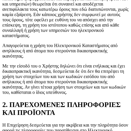
και υπηρεσιών) θεωρείται ότι συναινεί και αποδέχεται
ανεπιφύλακτα τους κατωτέρω όρους που εδώ διατυπώνονται, χωρίς
καμία εξαίρεση. Εάν κάποιος χρήστης δεν συμφωνεί με αυτούς
τους όρους, τότε οφείλει με ευθύνη του να απόσχει από την
επίσκεψη, τη χρήση του ιστότοπου καθώς επίσης και από κάθε
συναλλαγή ή χρήση των υπηρεσιών του ηλεκτρονικού
καταστήματος.
Απαγορεύεται η χρήση του Ηλεκτρονικού Καταστήματος από
ανηλίκους ή από άτομα που στερούνται δικαιοπρακτικής
ικανότητας.
Με την είσοδό του ο Χρήστης δηλώνει ότι είναι ενήλικας και έχει
δικαιοπρακτική ικανότητα, δεσμεύεται δε ότι δεν θα επιτρέψει τη
χρήση των στοιχείων του και των κωδικών εισόδου του από
ανήλικους ή από άτομα που στερούνται δικαιοπρακτικής
ικανότητας. Αν γίνει τέτοια χρήση των στοιχείων και των κωδικών
του, καθίσταται ο ίδιος υπεύθυνος.
2. ΠΑΡΕΧΟΜΕΝΕΣ ΠΛΗΡΟΦΟΡΙΕΣ
ΚΑΙ ΠΡΟΪΟΝΤΑ
Η Επιχείρηση δεσμεύεται για την ακρίβεια και την πληρότητα όσον
αφορά τις πληροφορίες που παρατίθενται στο Ηλεκτρονικό