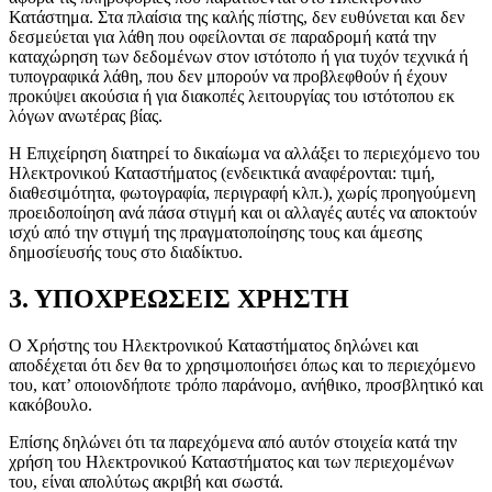
Κατάστημα. Στα πλαίσια της καλής πίστης, δεν ευθύνεται και δεν
δεσμεύεται για λάθη που οφείλονται σε παραδρομή κατά την
καταχώρηση των δεδομένων στον ιστότοπο ή για τυχόν τεχνικά ή
τυπογραφικά λάθη, που δεν μπορούν να προβλεφθούν ή έχουν
προκύψει ακούσια ή για διακοπές λειτουργίας του ιστότοπου εκ
λόγων ανωτέρας βίας.
Η Επιχείρηση διατηρεί το δικαίωμα να αλλάξει το περιεχόμενο του
Ηλεκτρονικού Καταστήματος (ενδεικτικά αναφέρονται: τιμή,
διαθεσιμότητα, φωτογραφία, περιγραφή κλπ.), χωρίς προηγούμενη
προειδοποίηση ανά πάσα στιγμή και οι αλλαγές αυτές να αποκτούν
ισχύ από την στιγμή της πραγματοποίησης τους και άμεσης
δημοσίευσής τους στο διαδίκτυο.
3. ΥΠΟΧΡΕΩΣΕΙΣ ΧΡΗΣΤΗ
Ο Χρήστης του Ηλεκτρονικού Καταστήματος δηλώνει και
αποδέχεται ότι δεν θα το χρησιμοποιήσει όπως και το περιεχόμενο
του, κατ’ οποιονδήποτε τρόπο παράνομο, ανήθικο, προσβλητικό και
κακόβουλο.
Επίσης δηλώνει ότι τα παρεχόμενα από αυτόν στοιχεία κατά την
χρήση του Ηλεκτρονικού Καταστήματος και των περιεχομένων
του, είναι απολύτως ακριβή και σωστά.