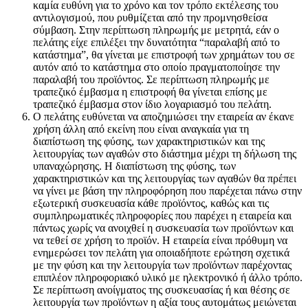
καμία ευθύνη για το χρόνο και τον τρόπο εκτέλεσης του
αντιλογισμού, που ρυθμίζεται από την προμνησθείσα
σύμβαση. Στην περίπτωση πληρωμής με μετρητά, εάν ο
πελάτης είχε επιλέξει την δυνατότητα “παραλαβή από το
κατάστημα”, θα γίνεται με επιστροφή των χρημάτων του σε
αυτόν από το κατάστημα στο οποίο πραγματοποίησε την
παραλαβή του προϊόντος. Σε περίπτωση πληρωμής με
τραπεζικό έμβασμα η επιστροφή θα γίνεται επίσης με
τραπεζικό έμβασμα στον ίδιο λογαριασμό του πελάτη.
Ο πελάτης ευθύνεται να αποζημιώσει την εταιρεία αν έκανε
χρήση άλλη από εκείνη που είναι αναγκαία για τη
διαπίστωση της φύσης, των χαρακτηριστικών και της
λειτουργίας των αγαθών στο διάστημα μέχρι τη δήλωση της
υπαναχώρησης. Η διαπίστωση της φύσης, των
χαρακτηριστικών και της λειτουργίας των αγαθών θα πρέπει
να γίνει με βάση την πληροφόρηση που παρέχεται πάνω στην
εξωτερική συσκευασία κάθε προϊόντος, καθώς και τις
συμπληρωματικές πληροφορίες που παρέχει η εταιρεία και
πάντως χωρίς να ανοιχθεί η συσκευασία των προϊόντων και
να τεθεί σε χρήση το προϊόν. Η εταιρεία είναι πρόθυμη να
ενημερώσει τον πελάτη για οποιαδήποτε ερώτηση σχετικά
με την φύση και την λειτουργία των προϊόντων παρέχοντας
επιπλέον πληροφοριακό υλικό με ηλεκτρονικό ή άλλο τρόπο.
Σε περίπτωση ανοίγματος της συσκευασίας ή και θέσης σε
λειτουργία των προϊόντων η αξία τους αυτομάτως μειώνεται