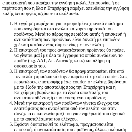
επισκευαστή που παρέχει την εγγύηση καλής λειτουργίας ή σε
περίπτωση που η ίδια η Επιχείρηση παρέχει απευθείας την εγγύηση
καλής λειτουργίας ισχύουν τα ακόλουθα:
Η εγγύηση παρέχεται για περιορισμένο χρονικό διάστημα
που αναγράφεται στα αναλυτικά χαρακτηριστικά του
προϊόντος. Μετά το πέρας της περιόδου αυτής ή επισκευή ή
αντικατάσταση των προϊόντων είναι δυνατή με επιπλέον
χρέωση κατόπιν νέας συμφωνίας με τον πελάτη.
Η επιστροφή του προς αντικατάσταση προϊόντος θα πρέπει
να γίνεται μαζί με όλα τα έγγραφα τα οποία συνόδευαν το
προϊόν (π.χ. ΔΑΤ, Απ. Λιανικής κ.ο.κ) και πλήρη τη
συσκευασία του.
Η επιστροφή των προϊόντων θα πραγματοποιείται είτε από
τον πελάτη προσωπικά στην εταιρεία είτε μέσω courier. Στις
περιπτώσεις επιστροφής μέσω courier, o πελάτης βαρύνεται
με τα έξοδα της αποστολής προς την Επιχείρηση και η
Επιχείρηση βαρύνεται με τα έξοδα αποστολής του
αντικατασταθέντος ή επισκευασμένου προϊόντος.
Μετά την επιστροφή των προϊόντων γίνεται έλεγχος του
ελαττώματος που αναφέρεται από τον πελάτη και στην
συνέχεια επικοινωνία μαζί του για ενημέρωσή του σχετικά
με τα αποτελέσματα του ελέγχου.
Εφόσον διαπιστωθεί το ελάττωμα, πραγματοποιείται
επισκευή, ή αντικατάσταση του προϊόντος, άλλως ακύρωση