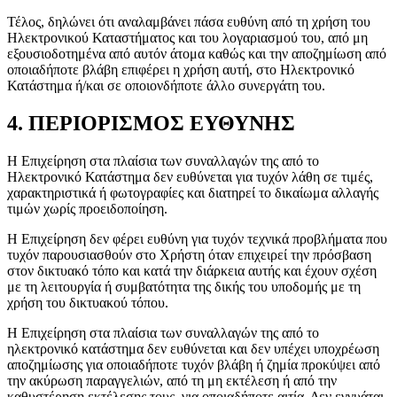
Τέλος, δηλώνει ότι αναλαμβάνει πάσα ευθύνη από τη χρήση του
Ηλεκτρονικού Καταστήματος και του λογαριασμού του, από μη
εξουσιοδοτημένα από αυτόν άτομα καθώς και την αποζημίωση από
οποιαδήποτε βλάβη επιφέρει η χρήση αυτή, στο Ηλεκτρονικό
Κατάστημα ή/και σε οποιονδήποτε άλλο συνεργάτη του.
4. ΠΕΡΙΟΡΙΣΜΟΣ ΕΥΘΥΝΗΣ
Η Επιχείρηση στα πλαίσια των συναλλαγών της από το
Ηλεκτρονικό Κατάστημα δεν ευθύνεται για τυχόν λάθη σε τιμές,
χαρακτηριστικά ή φωτογραφίες και διατηρεί το δικαίωμα αλλαγής
τιμών χωρίς προειδοποίηση.
Η Επιχείρηση δεν φέρει ευθύνη για τυχόν τεχνικά προβλήματα που
τυχόν παρουσιασθούν στο Χρήστη όταν επιχειρεί την πρόσβαση
στον δικτυακό τόπο και κατά την διάρκεια αυτής και έχουν σχέση
με τη λειτουργία ή συμβατότητα της δικής του υποδομής με τη
χρήση του δικτυακού τόπου.
Η Επιχείρηση στα πλαίσια των συναλλαγών της από το
ηλεκτρονικό κατάστημα δεν ευθύνεται και δεν υπέχει υποχρέωση
αποζημίωσης για οποιαδήποτε τυχόν βλάβη ή ζημία προκύψει από
την ακύρωση παραγγελιών, από τη μη εκτέλεση ή από την
καθυστέρηση εκτέλεσης τους, για οποιαδήποτε αιτία. Δεν εγγυάται