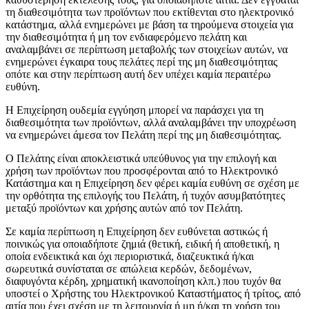
τη διαθεσιμότητα των προϊόντων που εκτίθενται στο ηλεκτρονικό
κατάστημα, αλλά ενημερώνει με βάση τα τηρούμενα στοιχεία για
την διαθεσιμότητα ή μη τον ενδιαφερόμενο πελάτη και
αναλαμβάνει σε περίπτωση μεταβολής των στοιχείων αυτών, να
ενημερώνει έγκαιρα τους πελάτες περί της μη διαθεσιμότητας
οπότε και στην περίπτωση αυτή δεν υπέχει καμία περαιτέρω
ευθύνη.
Η Επιχείρηση ουδεμία εγγύηση μπορεί να παράσχει για τη
διαθεσιμότητα των προϊόντων, αλλά αναλαμβάνει την υποχρέωση
να ενημερώνει άμεσα τον Πελάτη περί της μη διαθεσιμότητας.
Ο Πελάτης είναι αποκλειστικά υπεύθυνος για την επιλογή και
χρήση των προϊόντων που προσφέρονται από το Ηλεκτρονικό
Κατάστημα και η Επιχείρηση δεν φέρει καμία ευθύνη σε σχέση με
την ορθότητα της επιλογής του Πελάτη, ή τυχόν ασυμβατότητες
μεταξύ προϊόντων και χρήσης αυτών από τον Πελάτη.
Σε καμία περίπτωση η Επιχείρηση δεν ευθύνεται αστικώς ή
ποινικώς για οποιαδήποτε ζημιά (θετική, ειδική ή αποθετική, η
οποία ενδεικτικά και όχι περιοριστικά, διαζευκτικά ή/και
σωρευτικά συνίσταται σε απώλεια κερδών, δεδομένων,
διαφυγόντα κέρδη, χρηματική ικανοποίηση κλπ.) που τυχόν θα
υποστεί ο Χρήστης του Ηλεκτρονικού Καταστήματος ή τρίτος, από
αιτία που έχει σχέση με τη λειτουργία ή μη ή/και τη χρήση του