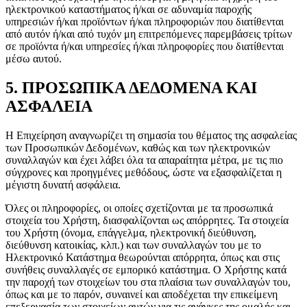
ηλεκτρονικού καταστήματος ή/και σε αδυναμία παροχής
υπηρεσιών ή/και προϊόντων ή/και πληροφοριών που διατίθενται
από αυτόν ή/και από τυχόν μη επιτρεπόμενες παρεμβάσεις τρίτων
σε προϊόντα ή/και υπηρεσίες ή/και πληροφορίες που διατίθενται
μέσω αυτού.
5. ΠΡΟΣΩΠΙΚΑ ΔΕΔΟΜΕΝΑ ΚΑΙ
ΑΣΦΑΛΕΙΑ
Η Επιχείρηση αναγνωρίζει τη σημασία του θέματος της ασφαλείας
των Προσωπικών Δεδομένων, καθώς και των ηλεκτρονικών
συναλλαγών και έχει λάβει όλα τα απαραίτητα μέτρα, με τις πιο
σύγχρονες και προηγμένες μεθόδους, ώστε να εξασφαλίζεται η
μέγιστη δυνατή ασφάλεια.
Όλες οι πληροφορίες, οι οποίες σχετίζονται με τα προσωπικά
στοιχεία του Χρήστη, διασφαλίζονται ως απόρρητες. Τα στοιχεία
του Χρήστη (όνομα, επάγγελμα, ηλεκτρονική διεύθυνση,
διεύθυνση κατοικίας, κλπ.) και των συναλλαγών του με το
Ηλεκτρονικό Κατάστημα θεωρούνται απόρρητα, όπως και στις
συνήθεις συναλλαγές σε εμπορικό κατάστημα. Ο Χρήστης κατά
την παροχή των στοιχείων του στα πλαίσια των συναλλαγών του,
όπως και με το παρόν, συναινεί και αποδέχεται την επικείμενη
επεξεργασία των στοιχείων αυτών για τις ανάγκες της ομαλής και