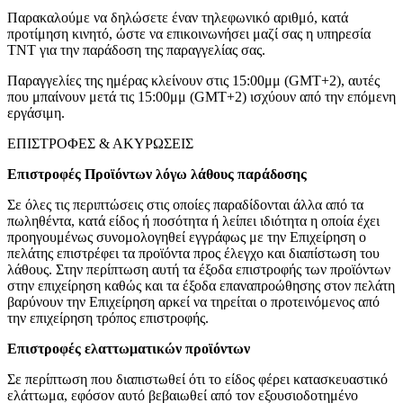
Παρακαλούμε να δηλώσετε έναν τηλεφωνικό αριθμό, κατά
προτίμηση κινητό, ώστε να επικοινωνήσει μαζί σας η υπηρεσία
TNT για την παράδοση της παραγγελίας σας.
Παραγγελίες της ημέρας κλείνουν στις 15:00μμ (GMT+2), αυτές
που μπαίνουν μετά τις 15:00μμ (GMT+2) ισχύουν από την επόμενη
εργάσιμη.
ΕΠΙΣΤΡΟΦΕΣ & ΑΚΥΡΩΣΕΙΣ
Επιστροφές Προϊόντων λόγω λάθους παράδοσης
Σε όλες τις περιπτώσεις στις οποίες παραδίδονται άλλα από τα
πωληθέντα, κατά είδος ή ποσότητα ή λείπει ιδιότητα η οποία έχει
προηγουμένως συνομολογηθεί εγγράφως με την Επιχείρηση ο
πελάτης επιστρέφει τα προϊόντα προς έλεγχο και διαπίστωση του
λάθους. Στην περίπτωση αυτή τα έξοδα επιστροφής των προϊόντων
στην επιχείρηση καθώς και τα έξοδα επαναπροώθησης στον πελάτη
βαρύνουν την Επιχείρηση αρκεί να τηρείται ο προτεινόμενος από
την επιχείρηση τρόπος επιστροφής.
Επιστροφές ελαττωματικών προϊόντων
Σε περίπτωση που διαπιστωθεί ότι το είδος φέρει κατασκευαστικό
ελάττωμα, εφόσον αυτό βεβαιωθεί από τον εξουσιοδοτημένο