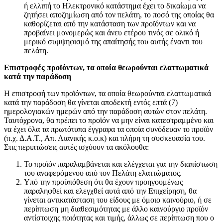
ή ελλιπή το Ηλεκτρονικό κατάστημα έχει το δικαίωμα να
ζητήσει αποζημίωση από τον πελάτη, το ποσό της οποίας θα
καθορίζεται από την κατάσταση των προϊόντων και να
προβαίνει μονομερώς και άνευ ετέρου τινός σε ολικό ή
μερικό συμψηφισμό της απαίτησής του αυτής έναντι του
πελάτη.
Επιστροφές προϊόντων, τα οποία θεωρούνται ελαττωματικά
κατά την παράδοση
Η επιστροφή των προϊόντων, τα οποία θεωρούνται ελαττωματικά
κατά την παράδοση θα γίνεται αποδεκτή εντός επτά (7)
ημερολογιακών ημερών από την παράδοση αυτών στον πελάτη.
Ταυτόχρονα, θα πρέπει το προϊόν να μην είναι κατεστραμμένο και
να έχει όλα τα πρωτότυπα έγγραφα τα οποία συνόδευαν το προϊόν
(π.χ. Δ.Α.Τ., Απ. Λιανικής κ.ο.κ) και πλήρη τη συσκευασία του.
Στις περιπτώσεις αυτές ισχύουν τα ακόλουθα:
Το προϊόν παραλαμβάνεται και ελέγχεται για την διαπίστωση
του αναφερόμενου από τον Πελάτη ελαττώματος.
Υπό την προϋπόθεση ότι θα έχουν προηγουμένως
παραληφθεί και ελεγχθεί αυτά από την Επιχείρηση, θα
γίνεται αντικατάσταση του είδους με όμοιο καινούριο, ή σε
περίπτωση μη διαθεσιμότητας με άλλο καινούργιο προϊόν
αντίστοιχης ποιότητας και τιμής, άλλως σε περίπτωση που ο