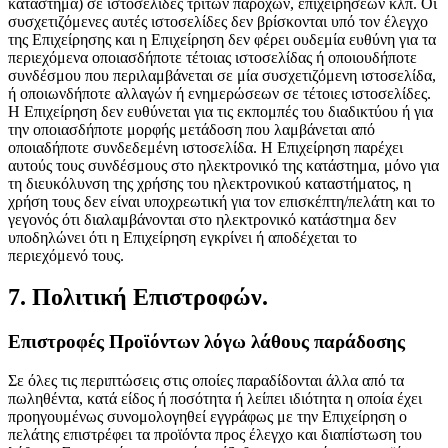
κατάστημα) σε ιστοσελίδες τρίτων παρόχων, επιχειρήσεων κλπ. Οι
συσχετιζόμενες αυτές ιστοσελίδες δεν βρίσκονται υπό τον έλεγχο
της Επιχείρησης και η Επιχείρηση δεν φέρει ουδεμία ευθύνη για τα
περιεχόμενα οποιασδήποτε τέτοιας ιστοσελίδας ή οποιουδήποτε
συνδέσμου που περιλαμβάνεται σε μία συσχετιζόμενη ιστοσελίδα,
ή οποιωνδήποτε αλλαγών ή ενημερώσεων σε τέτοιες ιστοσελίδες.
Η Επιχείρηση δεν ευθύνεται για τις εκπομπές του διαδικτύου ή για
την οποιασδήποτε μορφής μετάδοση που λαμβάνεται από
οποιαδήποτε συνδεδεμένη ιστοσελίδα. Η Επιχείρηση παρέχει
αυτούς τους συνδέσμους στο ηλεκτρονικό της κατάστημα, μόνο για
τη διευκόλυνση της χρήσης του ηλεκτρονικού καταστήματος, η
χρήση τους δεν είναι υποχρεωτική για τον επισκέπτη/πελάτη και το
γεγονός ότι διαλαμβάνονται στο ηλεκτρονικό κατάστημα δεν
υποδηλώνει ότι η Επιχείρηση εγκρίνει ή αποδέχεται το
περιεχόμενό τους.
7. Πολιτική Επιστροφών.
Επιστροφές Προϊόντων λόγω λάθους παράδοσης
Σε όλες τις περιπτώσεις στις οποίες παραδίδονται άλλα από τα
πωληθέντα, κατά είδος ή ποσότητα ή λείπει ιδιότητα η οποία έχει
προηγουμένως συνομολογηθεί εγγράφως με την Επιχείρηση ο
πελάτης επιστρέφει τα προϊόντα προς έλεγχο και διαπίστωση του