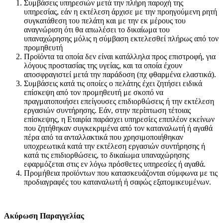
Συμβάσεις υπηρεσιών μετά την πλήρη παροχή της
υπηρεσίας, εάν η εκτέλεση άρχισε με την προηγούμενη ρητή
συγκατάθεση του πελάτη και με την εκ μέρους του
αναγνώριση ότι θα απωλέσει το δικαίωμα του
υπαναχώρησης μόλις η σύμβαση εκτελεσθεί πλήρως από τον
προμηθευτή
Προϊόντα τα οποία δεν είναι κατάλληλα προς επιστροφή, για
λόγους προστασίας της υγείας, και τα οποία έχουν
αποσφραγιστεί μετά την παράδοση (πχ φθαρμένα ελαστικά).
Συμβάσεις κατά τις οποίες ο πελάτης έχει ζητήσει ειδικά
επίσκεψη από τον προμηθευτή με σκοπό να
πραγματοποιήσει επείγουσες επιδιορθώσεις ή την εκτέλεση
εργασιών συντήρησης. Εάν, στην περίπτωση τέτοιας
επίσκεψης, η Εταιρία παράσχει υπηρεσίες επιπλέον εκείνων
που ζητήθηκαν συγκεκριμένα από τον καταναλωτή ή αγαθά
πέρα από τα ανταλλακτικά που χρησιμοποιήθηκαν
υποχρεωτικά κατά την εκτέλεση εργασιών συντήρησης ή
κατά τις επιδιορθώσεις, το δικαίωμα υπαναχώρησης
εφαρμόζεται στις εν λόγω πρόσθετες υπηρεσίες ή αγαθά.
Προμήθεια προϊόντων που κατασκευάζονται σύμφωνα με τις
προδιαγραφές του καταναλωτή ή σαφώς εξατομικευμένων.
Ακύρωση Παραγγελίας