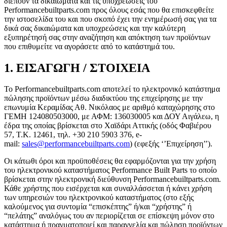
διέπουν τα δικαιώματα και τις υποχρεώσεις του
Performancebuiltparts.com προς όλους εσάς που θα επισκεφθείτε
την ιστοσελίδα του και που σκοπό έχει την ενημέρωσή σας για τα
δικά σας δικαιώματα και υποχρεώσεις και την καλύτερη
εξυπηρέτησή σας στην αναζήτηση και απόκτηση των προϊόντων
που επιθυμείτε να αγοράσετε από το κατάστημά του.
1. ΕΙΣΑΓΩΓΗ / ΣΤΟΙΧΕΙΑ
Το Performancebuiltparts.com αποτελεί το ηλεκτρονικό κατάστημα
πώλησης προϊόντων μέσω διαδικτύου της επιχείρησης με την
επωνυμία Κεραμίδας Αθ. Νικόλαος με αριθμό καταχώρησης στο
ΓΕΜΗ 124080503000, με ΑΦΜ: 136030005 και ΔΟΥ Αιγάλεω, η
έδρα της οποίας βρίσκεται στο Χαϊδάρι Αττικής (οδός Φαβιέρου
57, Τ.Κ. 12461, τηλ.
+30 210 5903 376
, e-
mail:
sales@performancebuiltparts.com
) (εφεξής ‘’Επιχείρηση’’).
Οι κάτωθι όροι και προϋποθέσεις θα εφαρμόζονται για την χρήση
του ηλεκτρονικού καταστήματος Performance Built Parts το οποίο
βρίσκεται στην ηλεκτρονική διεύθυνση Performancebuiltparts.com.
Κάθε χρήστης που εισέρχεται και συναλλάσσεται ή κάνει χρήση
των υπηρεσιών του ηλεκτρονικού καταστήματος (στο εξής
καλούμενος για συντομία “επισκέπτης” ή/και “χρήστης” ή
“πελάτης” αναλόγως του αν περιορίζεται σε επίσκεψη μόνον στο
κατάστημα ή πραγματοποιεί και παραγγελία και πώληση προϊόντων