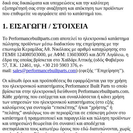
δικά σας δικαιώματα και υποχρεώσεις και την καλύτερη
εξυπηρέτησή σας στην αναζήτηση και απόκτηση των προϊόντων
που επιθυμείτε να αγοράσετε από το κατάστημά του.
1. ΕΙΣΑΓΩΓΗ / ΣΤΟΙΧΕΙΑ
Το Performancebuiltparts.com αποτελεί το ηλεκτρονικό κατάστημα
πώλησης προϊόντων μέσω διαδικτύου της επιχείρησης με την
επωνυμία Κεραμίδας Αθ. Νικόλαος με αριθμό καταχώρησης στο
ΓΕΜΗ 124080503000, με ΑΦΜ: 136030005 και ΔΟΥ Αιγάλεω, η
έδρα της οποίας βρίσκεται στο Χαϊδάρι Αττικής (οδός Φαβιέρου
57, Τ.Κ. 12461, τηλ.
+30 210 5903 376
, e-
mail:
sales@performancebuiltparts.com
) (εφεξής ‘’Επιχείρηση’’).
Οι κάτωθι όροι και προϋποθέσεις θα εφαρμόζονται για την χρήση
του ηλεκτρονικού καταστήματος Performance Built Parts το οποίο
βρίσκεται στην ηλεκτρονική διεύθυνση Performancebuiltparts.com.
Κάθε χρήστης που εισέρχεται και συναλλάσσεται ή κάνει χρήση
των υπηρεσιών του ηλεκτρονικού καταστήματος (στο εξής
καλούμενος για συντομία “επισκέπτης” ή/και “χρήστης” ή
“πελάτης” αναλόγως του αν περιορίζεται σε επίσκεψη μόνον στο
κατάστημα ή πραγματοποιεί και παραγγελία και πώληση προϊόντων
και υπηρεσιών) θεωρείται ότι συναινεί και αποδέχεται
ανεπιφύλακτα τους κατωτέρω όρους που εδώ διατυπώνονται, χωρίς