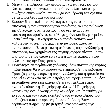
Μετά την επιστροφή των προϊόντων γίνεται έλεγχος του
ελαττώματος που αναφέρεται από τον πελάτη και στην
συνέχεια επικοινωνία μαζί του για ενημέρωσή του σχετικά
με τα αποτελέσματα του ελέγχου.
Εφόσον διαπιστωθεί το ελάττωμα, πραγματοποιείται
επισκευή, ή αντικατάσταση του προϊόντος, άλλως ακύρωση
της συναλλαγής σε περίπτωση που δεν είναι δυνατή η
επισκευή του προϊόντος σε εύλογο χρόνο και δεν μπορεί να
βρεθεί από την Επιχείρηση άλλο προϊόν αντίστοιχων ή
καλύτερων χαρακτηριστικών ή αντίστοιχης αξίας για την
αντικατάσταση. Σε περίπτωση ακύρωσης της συναλλαγής η
επιστροφή των χρημάτων της αρχικής αγοράς γίνεται με τον
ίδιο τρόπο με τον οποίο είχε γίνει η αρχική πληρωμή του
πελάτη προς την Επιχείρηση.
Ειδικότερα, σε περίπτωση χρέωσης μέσω πιστωτικής κάρτας
η Επιχείρηση θα υποχρεούται να ενημερώσει την εκδότρια
Τράπεζα για την ακύρωση της συναλλαγής και η τράπεζα θα
προβεί εν συνεχεία σε κάθε πράξη που προβλέπεται με βάση
τη σύμβαση που έχει καταρτίσει με τον πελάτη χωρίς
σχετική ευθύνη της Επιχείρησης πλέον. Η Επιχείρηση
κατόπιν της ενημέρωσης αυτής δεν φέρει καμία ευθύνη για
το χρόνο και τον τρόπο εκτέλεσης του αντιλογισμού, που
ρυθμίζεται από την προμνησθείσα σύμβαση. Στην
περίπτωση πληρωμής με μετρητά, εάν ο πελάτης είχε