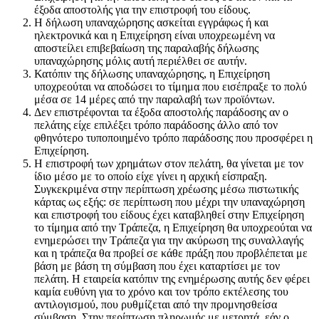
έξοδα αποστολής για την επιστροφή του είδους.
Η δήλωση υπαναχώρησης ασκείται εγγράφως ή και
ηλεκτρονικά και η Επιχείρηση είναι υποχρεωμένη να
αποστείλει επιβεβαίωση της παραλαβής δήλωσης
υπαναχώρησης μόλις αυτή περιέλθει σε αυτήν.
Κατόπιν της δήλωσης υπαναχώρησης, η Επιχείρηση
υποχρεούται να αποδώσει το τίμημα που εισέπραξε το πολύ
μέσα σε 14 μέρες από την παραλαβή των προϊόντων.
Δεν επιστρέφονται τα έξοδα αποστολής παράδοσης αν ο
πελάτης είχε επιλέξει τρόπο παράδοσης άλλο από τον
φθηνότερο τυποποιημένο τρόπο παράδοσης που προσφέρει η
Επιχείρηση.
Η επιστροφή των χρημάτων στον πελάτη, θα γίνεται με τον
ίδιο μέσο με το οποίο είχε γίνει η αρχική είσπραξη.
Συγκεκριμένα στην περίπτωση χρέωσης μέσω πιστωτικής
κάρτας ως εξής: σε περίπτωση που μέχρι την υπαναχώρηση
και επιστροφή του είδους έχει καταβληθεί στην Επιχείρηση
το τίμημα από την Τράπεζα, η Επιχείρηση θα υποχρεούται να
ενημερώσει την Τράπεζα για την ακύρωση της συναλλαγής
και η τράπεζα θα προβεί σε κάθε πράξη που προβλέπεται με
βάση με βάση τη σύμβαση που έχει καταρτίσει με τον
πελάτη. Η εταιρεία κατόπιν της ενημέρωσης αυτής δεν φέρει
καμία ευθύνη για το χρόνο και τον τρόπο εκτέλεσης του
αντιλογισμού, που ρυθμίζεται από την προμνησθείσα
σύμβαση. Στην περίπτωση πληρωμής με μετρητά, εάν ο