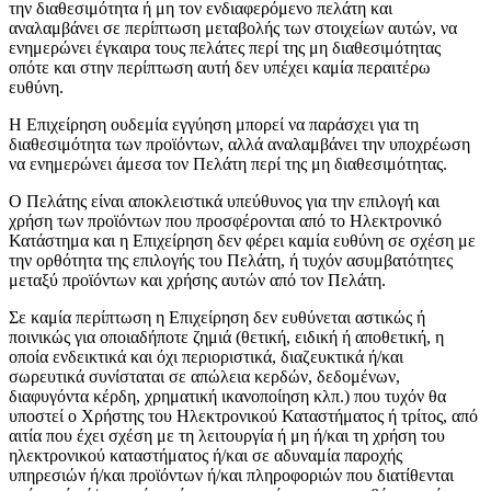
την διαθεσιμότητα ή μη τον ενδιαφερόμενο πελάτη και
αναλαμβάνει σε περίπτωση μεταβολής των στοιχείων αυτών, να
ενημερώνει έγκαιρα τους πελάτες περί της μη διαθεσιμότητας
οπότε και στην περίπτωση αυτή δεν υπέχει καμία περαιτέρω
ευθύνη.
Η Επιχείρηση ουδεμία εγγύηση μπορεί να παράσχει για τη
διαθεσιμότητα των προϊόντων, αλλά αναλαμβάνει την υποχρέωση
να ενημερώνει άμεσα τον Πελάτη περί της μη διαθεσιμότητας.
Ο Πελάτης είναι αποκλειστικά υπεύθυνος για την επιλογή και
χρήση των προϊόντων που προσφέρονται από το Ηλεκτρονικό
Κατάστημα και η Επιχείρηση δεν φέρει καμία ευθύνη σε σχέση με
την ορθότητα της επιλογής του Πελάτη, ή τυχόν ασυμβατότητες
μεταξύ προϊόντων και χρήσης αυτών από τον Πελάτη.
Σε καμία περίπτωση η Επιχείρηση δεν ευθύνεται αστικώς ή
ποινικώς για οποιαδήποτε ζημιά (θετική, ειδική ή αποθετική, η
οποία ενδεικτικά και όχι περιοριστικά, διαζευκτικά ή/και
σωρευτικά συνίσταται σε απώλεια κερδών, δεδομένων,
διαφυγόντα κέρδη, χρηματική ικανοποίηση κλπ.) που τυχόν θα
υποστεί ο Χρήστης του Ηλεκτρονικού Καταστήματος ή τρίτος, από
αιτία που έχει σχέση με τη λειτουργία ή μη ή/και τη χρήση του
ηλεκτρονικού καταστήματος ή/και σε αδυναμία παροχής
υπηρεσιών ή/και προϊόντων ή/και πληροφοριών που διατίθενται