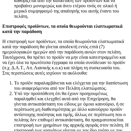
καθορίζεται από την κατάσταση των προϊόντων και να
προβαίνει μονομερώς και άνευ ετέρου τινός σε ολικό ή
μερικό συμψηφισμό της απαίτησής του αυτής έναντι του
πελάτη.
Επιστροφές προϊόντων, τα οποία θεωρούνται ελαττωματικά
κατά την παράδοση
Η επιστροφή των προϊόντων, τα οποία θεωρούνται ελαττωματικά
κατά την παράδοση θα γίνεται αποδεκτή εντός επτά (7)
ημερολογιακών ημερών από την παράδοση αυτών στον πελάτη.
Ταυτόχρονα, θα πρέπει το προϊόν να μην είναι κατεστραμμένο και
να έχει όλα τα πρωτότυπα έγγραφα τα οποία συνόδευαν το προϊόν
(π.χ. Δ.Α.Τ., Απ. Λιανικής κ.ο.κ) και πλήρη τη συσκευασία του.
Στις περιπτώσεις αυτές ισχύουν τα ακόλουθα:
Το προϊόν παραλαμβάνεται και ελέγχεται για την διαπίστωση
του αναφερόμενου από τον Πελάτη ελαττώματος.
Υπό την προϋπόθεση ότι θα έχουν προηγουμένως
παραληφθεί και ελεγχθεί αυτά από την Επιχείρηση, θα
γίνεται αντικατάσταση του είδους με όμοιο καινούριο, ή σε
περίπτωση μη διαθεσιμότητας με άλλο καινούργιο προϊόν
αντίστοιχης ποιότητας και τιμής, άλλως σε περίπτωση που ο
πελάτης δεν επιθυμεί αντικατάσταση, θα πραγματοποιείται
επιστροφή των χρημάτων της αρχικής αγοράς στον πελάτη. Η
επιστροφή των χρημάτων γίνεται με τον ίδιο τρόπο με τον