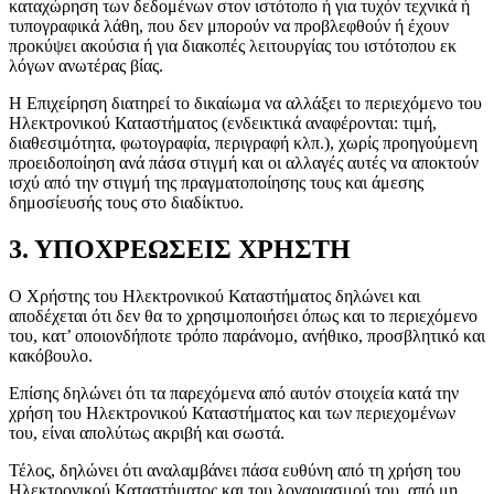
καταχώρηση των δεδομένων στον ιστότοπο ή για τυχόν τεχνικά ή
τυπογραφικά λάθη, που δεν μπορούν να προβλεφθούν ή έχουν
προκύψει ακούσια ή για διακοπές λειτουργίας του ιστότοπου εκ
λόγων ανωτέρας βίας.
Η Επιχείρηση διατηρεί το δικαίωμα να αλλάξει το περιεχόμενο του
Ηλεκτρονικού Καταστήματος (ενδεικτικά αναφέρονται: τιμή,
διαθεσιμότητα, φωτογραφία, περιγραφή κλπ.), χωρίς προηγούμενη
προειδοποίηση ανά πάσα στιγμή και οι αλλαγές αυτές να αποκτούν
ισχύ από την στιγμή της πραγματοποίησης τους και άμεσης
δημοσίευσής τους στο διαδίκτυο.
3. ΥΠΟΧΡΕΩΣΕΙΣ ΧΡΗΣΤΗ
Ο Χρήστης του Ηλεκτρονικού Καταστήματος δηλώνει και
αποδέχεται ότι δεν θα το χρησιμοποιήσει όπως και το περιεχόμενο
του, κατ’ οποιονδήποτε τρόπο παράνομο, ανήθικο, προσβλητικό και
κακόβουλο.
Επίσης δηλώνει ότι τα παρεχόμενα από αυτόν στοιχεία κατά την
χρήση του Ηλεκτρονικού Καταστήματος και των περιεχομένων
του, είναι απολύτως ακριβή και σωστά.
Τέλος, δηλώνει ότι αναλαμβάνει πάσα ευθύνη από τη χρήση του
Ηλεκτρονικού Καταστήματος και του λογαριασμού του, από μη