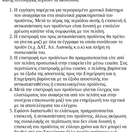
Η εγγύηση παρέχεται για περιορισμένο χρονικό διάστημα
που αναγράφεται στα αναλυτικά χαρακτηριστικά του
προϊόντος. Μετά το πέρας της περιόδου αυτής ή επισκευή ή
αντικατάσταση των προϊόντων είναι δυνατή με επιπλέον
χρέωση κατόπιν νέας συμφωνίας με τον πελάτη.
Η επιστροφή του προς αντικατάσταση προϊόντος θα πρέπει
να γίνεται μαζί με όλα τα έγγραφα τα οποία συνόδευαν το
προϊόν (π.χ. ΔΑΤ, Απ. Λιανικής κ.ο.κ) και πλήρη τη
συσκευασία του.
Η επιστροφή των προϊόντων θα πραγματοποιείται είτε από
τον πελάτη προσωπικά στην εταιρεία είτε μέσω courier. Στις
περιπτώσεις επιστροφής μέσω courier, o πελάτης βαρύνεται
με τα έξοδα της αποστολής προς την Επιχείρηση και η
Επιχείρηση βαρύνεται με τα έξοδα αποστολής του
αντικατασταθέντος ή επισκευασμένου προϊόντος.
Μετά την επιστροφή των προϊόντων γίνεται έλεγχος του
ελαττώματος που αναφέρεται από τον πελάτη και στην
συνέχεια επικοινωνία μαζί του για ενημέρωσή του σχετικά
με τα αποτελέσματα του ελέγχου.
Εφόσον διαπιστωθεί το ελάττωμα, πραγματοποιείται
επισκευή, ή αντικατάσταση του προϊόντος, άλλως ακύρωση
της συναλλαγής σε περίπτωση που δεν είναι δυνατή η
επισκευή του προϊόντος σε εύλογο χρόνο και δεν μπορεί να
βρεθεί από την Επιχείρηση άλλο προϊόν αντίστοιχων ή