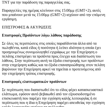
TNT για την παράδοση της παραγγελίας σας.
Παραγγελίες της ημέρας κλείνουν στις 15:00μμ (GMT+2), αυτές
που μπαίνουν μετά τις 15:00μμ (GMT+2) ισχύουν από την επόμενη
εργάσιμη.
ΕΠΙΣΤΡΟΦΕΣ & ΑΚΥΡΩΣΕΙΣ
Επιστροφές Προϊόντων λόγω λάθους παράδοσης
Σε όλες τις περιπτώσεις στις οποίες παραδίδονται άλλα από τα
πωληθέντα, κατά είδος ή ποσότητα ή λείπει ιδιότητα η οποία έχει
προηγουμένως συνομολογηθεί εγγράφως με την Επιχείρηση ο
πελάτης επιστρέφει τα προϊόντα προς έλεγχο και διαπίστωση του
λάθους. Στην περίπτωση αυτή τα έξοδα επιστροφής των προϊόντων
στην επιχείρηση καθώς και τα έξοδα επαναπροώθησης στον πελάτη
βαρύνουν την Επιχείρηση αρκεί να τηρείται ο προτεινόμενος από
την επιχείρηση τρόπος επιστροφής.
Επιστροφές ελαττωματικών προϊόντων
Σε περίπτωση που διαπιστωθεί ότι το είδος φέρει κατασκευαστικό
ελάττωμα, εφόσον αυτό βεβαιωθεί από τον εξουσιοδοτημένο
επισκευαστή που παρέχει την εγγύηση καλής λειτουργίας ή σε
περίπτωση που η ίδια η Επιχείρηση παρέχει απευθείας την εγγύηση
καλής λειτουργίας ισχύουν τα ακόλουθα: