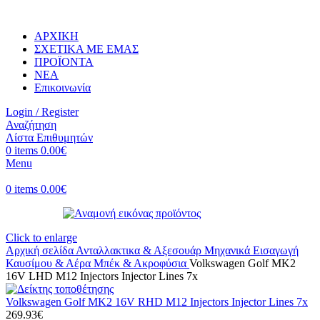
ΑΡΧΙΚΗ
ΣΧΕΤΙΚΑ ΜΕ ΕΜΑΣ
ΠΡΟΪΟΝΤΑ
ΝΕΑ
Επικοινωνία
Login / Register
Αναζήτηση
Λίστα Επιθυμητών
0
items
0.00
€
Menu
0
items
0.00
€
Click to enlarge
Αρχική σελίδα
Ανταλλακτικα & Αξεσουάρ
Μηχανικά
Εισαγωγή
Καυσίμου & Αέρα
Μπέκ & Ακροφύσια
Volkswagen Golf MK2
16V LHD M12 Injectors Injector Lines 7x
Volkswagen Golf MK2 16V RHD M12 Injectors Injector Lines 7x
269.93
€