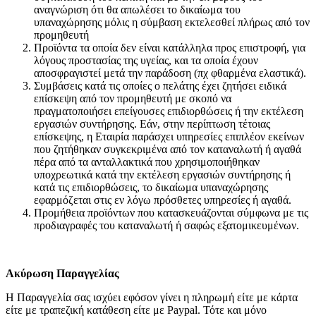
αναγνώριση ότι θα απωλέσει το δικαίωμα του
υπαναχώρησης μόλις η σύμβαση εκτελεσθεί πλήρως από τον
προμηθευτή
Προϊόντα τα οποία δεν είναι κατάλληλα προς επιστροφή, για
λόγους προστασίας της υγείας, και τα οποία έχουν
αποσφραγιστεί μετά την παράδοση (πχ φθαρμένα ελαστικά).
Συμβάσεις κατά τις οποίες ο πελάτης έχει ζητήσει ειδικά
επίσκεψη από τον προμηθευτή με σκοπό να
πραγματοποιήσει επείγουσες επιδιορθώσεις ή την εκτέλεση
εργασιών συντήρησης. Εάν, στην περίπτωση τέτοιας
επίσκεψης, η Εταιρία παράσχει υπηρεσίες επιπλέον εκείνων
που ζητήθηκαν συγκεκριμένα από τον καταναλωτή ή αγαθά
πέρα από τα ανταλλακτικά που χρησιμοποιήθηκαν
υποχρεωτικά κατά την εκτέλεση εργασιών συντήρησης ή
κατά τις επιδιορθώσεις, το δικαίωμα υπαναχώρησης
εφαρμόζεται στις εν λόγω πρόσθετες υπηρεσίες ή αγαθά.
Προμήθεια προϊόντων που κατασκευάζονται σύμφωνα με τις
προδιαγραφές του καταναλωτή ή σαφώς εξατομικευμένων.
Ακύρωση Παραγγελίας
Η Παραγγελία σας ισχύει εφόσον γίνει η πληρωμή είτε με κάρτα
είτε με τραπεζική κατάθεση είτε με Paypal. Τότε και μόνο