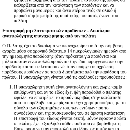
καθορίζεται από την κατάσταση των προϊόντων και να
προβαίνει μονομερώς και άνευ ετέρου τινός σε ολικό ή
μερικό συμψηφισμό της απαίτησής του αυτής έναντι του
πελάτη.
Επιστροφή μη ελαττωματικών προϊόντων – Δικαίωμα
αναιτιολόγητης υπαναχώρησης από τον πελάτη
Ο Πελάτης έχει το δικαίωμα να υπαναχωρήσει από την σύμβαση
αγοράς μέσα σε χρονικό διάστημα 14 ημερολογιακών ημερών από
την ημερομηνία παράδοσης (όταν πρόκειται για προϊόντα) και
μάλιστα όταν είναι πολλά προϊόντα στην ίδια παραγγελία από την
παράδοση και του τελευταίου ενώ όταν υπάρχει υποχρέωση
παράδοσης προϊόντων σε τακτά διαστήματα από την παράδοση του
πρώτου. Η υπαναχώρηση γίνεται υπό τις ακόλουθες προϋποθέσεις:
Η υπαναχώρηση αυτή είναι αναιτιολόγητη και χωρίς καμία
επιβάρυνση και αν το είδος έχει ήδη παραδοθεί ο πελάτης
οφείλει να επιστρέψει το προϊόν ακριβώς στην κατάσταση
που το παρέλαβε και χωρίς να το έχει χρησιμοποιήσει, με το
σύνολο των εξαρτημάτων του, των εντύπων που το
συνοδεύουν και της συσκευασίας του σε άριστη κατάσταση.
Η επιστροφή του είδους γίνεται δεκτή, μόνον εφόσον πρώτα
ο πελάτης έχει εξοφλήσει κάθε ποσό που επιβαρύνθηκε η
Επιχείρηση για την αποστολή του είδους σε αυτόν και τα