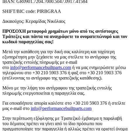
ΙΒΑΝ: GR0901.7204.7000.5047.0917.41584
SHIFT/BIC code: PIRBGRAA
Δικαιούχος: Κεραμίδας Νικόλαος
ΠΡΟΣΟΧΗ μεταφορά χρημάτων μόνο από τις αντίστοιχες
Τράπεζες και πάντα να αναγράφετε το ονοματεπώνυμό και τον
κωδικό παραγγελίας σας!
Μετά την κατάθεση για την δική σας καλύτερη και ταχύτερη
εξυπηρέτηση μην ξεχάσετε να μας στείλετε το αντίγραφο της
τραπεζικής εντολής πληρωμής με e-mail
στο
info@performancebuiltparts.com
ή να μας ενημερώσετε μέσω
τηλεφώνου στο +30 210 5903 376 ή φαξ στο +30 210 5903 376
(στέλνοντας το αντίγραφο της τραπεζικής κατάθεσης).
Μόνο με την λήψη του αντίγραφου της τραπεζικής εντολής
πληρωμής ενεργοποιείται η παραγγελία σας.
Για οποιαδήποτε απορία καλέστε στο +30 210 5903 376 ή στείλτε
μας e-mail στο
info@performancebuiltparts.com
Στην περίπτωση εξόφλησης με Τραπεζικό έμβασμα η παραλαβή
του δέματος πρέπει να γίνει από το ίδιο πρόσωπο που
πραγματοποίησε την παραγγελία ή αλλιώς πρέπει να οριστεί όνομα