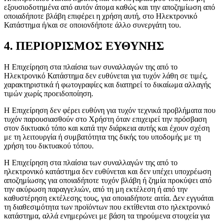
εξουσιοδοτημένα από αυτόν άτομα καθώς και την αποζημίωση από
οποιαδήποτε βλάβη επιφέρει η χρήση αυτή, στο Ηλεκτρονικό
Κατάστημα ή/και σε οποιονδήποτε άλλο συνεργάτη του.
4. ΠΕΡΙΟΡΙΣΜΟΣ ΕΥΘΥΝΗΣ
Η Επιχείρηση στα πλαίσια των συναλλαγών της από το
Ηλεκτρονικό Κατάστημα δεν ευθύνεται για τυχόν λάθη σε τιμές,
χαρακτηριστικά ή φωτογραφίες και διατηρεί το δικαίωμα αλλαγής
τιμών χωρίς προειδοποίηση.
Η Επιχείρηση δεν φέρει ευθύνη για τυχόν τεχνικά προβλήματα που
τυχόν παρουσιασθούν στο Χρήστη όταν επιχειρεί την πρόσβαση
στον δικτυακό τόπο και κατά την διάρκεια αυτής και έχουν σχέση
με τη λειτουργία ή συμβατότητα της δικής του υποδομής με τη
χρήση του δικτυακού τόπου.
Η Επιχείρηση στα πλαίσια των συναλλαγών της από το
ηλεκτρονικό κατάστημα δεν ευθύνεται και δεν υπέχει υποχρέωση
αποζημίωσης για οποιαδήποτε τυχόν βλάβη ή ζημία προκύψει από
την ακύρωση παραγγελιών, από τη μη εκτέλεση ή από την
καθυστέρηση εκτέλεσης τους, για οποιαδήποτε αιτία. Δεν εγγυάται
τη διαθεσιμότητα των προϊόντων που εκτίθενται στο ηλεκτρονικό
κατάστημα, αλλά ενημερώνει με βάση τα τηρούμενα στοιχεία για