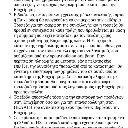
οποίο είχε γίνει η αρχική πληρωμή του πελάτη προς την
Επιχείρηση.
Ειδικότερα, σε περίπτωση χρέωσης μέσω πιστωτικής κάρτας
η Επιχείρηση θα υποχρεούται να ενημερώσει την εκδότρια
Τράπεζα για την ακύρωση της συναλλαγής και η τράπεζα θα
προβεί εν συνεχεία σε κάθε πράξη που προβλέπεται με βάση
τη σύμβαση που έχει καταρτίσει με τον πελάτη χωρίς
σχετική ευθύνη της Επιχείρησης πλέον. Η Επιχείρηση
κατόπιν της ενημέρωσης αυτής δεν φέρει καμία ευθύνη για
το χρόνο και τον τρόπο εκτέλεσης του αντιλογισμού, που
ρυθμίζεται από την προμνησθείσα σύμβαση. Στην
περίπτωση πληρωμής με μετρητά, εάν ο πελάτης είχε
επιλέξει την δυνατότητα “παραλαβή από το κατάστημα”, θα
γίνεται με επιστροφή των χρημάτων του σε αυτόν από το
κατάστημα της Επιχείρησης. Σε περίπτωση πληρωμής με
τραπεζικό έμβασμα θα πραγματοποιείται αντίστροφο
τραπεζικό έμβασμα από τους λογαριασμούς της Επιχείρησης
προς τον πελάτη.
Τα έξοδα αποστολής τόσο για την επιστροφή των προϊόντων
στην Επιχείρηση όσο και για την επαναπροώθηση στον
ΠΕΛΑΤΗ του αντικατεστημένου προϊόντος βαρύνουν την
Επιχείρηση.
Σε περίπτωση που τα προϊόντα επιστραφούν κατεστραμμένα
ή ελλιπή το Ηλεκτρονικό κατάστημα έχει το δικαίωμα να
ζητήσει αποζημίωση από τον πελάτη, το ποσό της οποίας θα