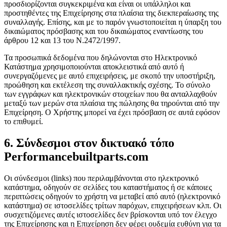
προσδιορίζονται συγκεκριμένα και είναι οι υπάλληλοι και
προστηθέντες της Επιχείρησης στα πλαίσια της διεκπεραίωσης της
συναλλαγής. Επίσης, και με το παρόν γνωστοποιείται η ύπαρξη του
δικαιώματος πρόσβασης και του δικαιώματος εναντίωσης του
άρθρου 12 και 13 του Ν.2472/1997.
Τα προσωπικά δεδομένα που δηλώνονται στο Ηλεκτρονικό
Κατάστημα χρησιμοποιούνται αποκλειστικά από αυτό ή
συνεργαζόμενες με αυτό επιχειρήσεις, με σκοπό την υποστήριξη,
προώθηση και εκτέλεση της συναλλακτικής σχέσης. Το σύνολο
των εγγράφων και ηλεκτρονικών στοιχείων που θα ανταλλαχθούν
μεταξύ των μερών στα πλαίσια της πώλησης θα τηρούνται από την
Επιχείρηση. Ο Χρήστης μπορεί να έχει πρόσβαση σε αυτά εφόσον
το επιθυμεί.
6. Σύνδεσμοι στον δικτυακό τόπο
Performancebuiltparts.com
Οι σύνδεσμοι (links) που περιλαμβάνονται στο ηλεκτρονικό
κατάστημα, οδηγούν σε σελίδες του καταστήματος ή σε κάποιες
περιπτώσεις οδηγούν το χρήστη να μεταβεί από αυτό (ηλεκτρονικό
κατάστημα) σε ιστοσελίδες τρίτων παρόχων, επιχειρήσεων κλπ. Οι
συσχετιζόμενες αυτές ιστοσελίδες δεν βρίσκονται υπό τον έλεγχο
της Επιχείρησης και η Επιχείρηση δεν φέρει ουδεμία ευθύνη για τα