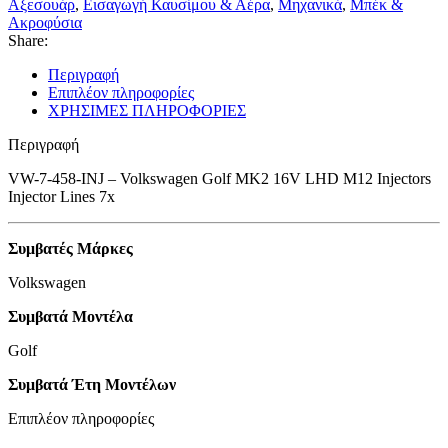
Αξεσουάρ
,
Εισαγωγή Καυσίμου & Αέρα
,
Μηχανικά
,
Μπέκ &
Injectors
Ακροφύσια
Injector
Share:
Lines
7x
Περιγραφή
ποσότητα
Επιπλέον πληροφορίες
ΧΡΗΣΙΜΕΣ ΠΛΗΡΟΦΟΡΙΕΣ
Περιγραφή
VW-7-458-INJ – Volkswagen Golf MK2 16V LHD M12 Injectors
Injector Lines 7x
Συμβατές Μάρκες
Volkswagen
Συμβατά Μοντέλα
Golf
Συμβατά Έτη Μοντέλων
Επιπλέον πληροφορίες