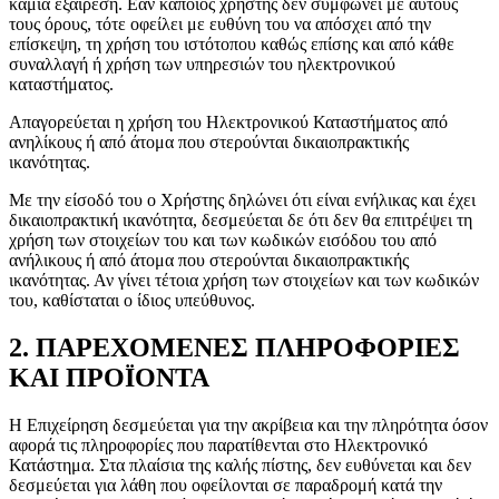
καμία εξαίρεση. Εάν κάποιος χρήστης δεν συμφωνεί με αυτούς
τους όρους, τότε οφείλει με ευθύνη του να απόσχει από την
επίσκεψη, τη χρήση του ιστότοπου καθώς επίσης και από κάθε
συναλλαγή ή χρήση των υπηρεσιών του ηλεκτρονικού
καταστήματος.
Απαγορεύεται η χρήση του Ηλεκτρονικού Καταστήματος από
ανηλίκους ή από άτομα που στερούνται δικαιοπρακτικής
ικανότητας.
Με την είσοδό του ο Χρήστης δηλώνει ότι είναι ενήλικας και έχει
δικαιοπρακτική ικανότητα, δεσμεύεται δε ότι δεν θα επιτρέψει τη
χρήση των στοιχείων του και των κωδικών εισόδου του από
ανήλικους ή από άτομα που στερούνται δικαιοπρακτικής
ικανότητας. Αν γίνει τέτοια χρήση των στοιχείων και των κωδικών
του, καθίσταται ο ίδιος υπεύθυνος.
2. ΠΑΡΕΧΟΜΕΝΕΣ ΠΛΗΡΟΦΟΡΙΕΣ
ΚΑΙ ΠΡΟΪΟΝΤΑ
Η Επιχείρηση δεσμεύεται για την ακρίβεια και την πληρότητα όσον
αφορά τις πληροφορίες που παρατίθενται στο Ηλεκτρονικό
Κατάστημα. Στα πλαίσια της καλής πίστης, δεν ευθύνεται και δεν
δεσμεύεται για λάθη που οφείλονται σε παραδρομή κατά την