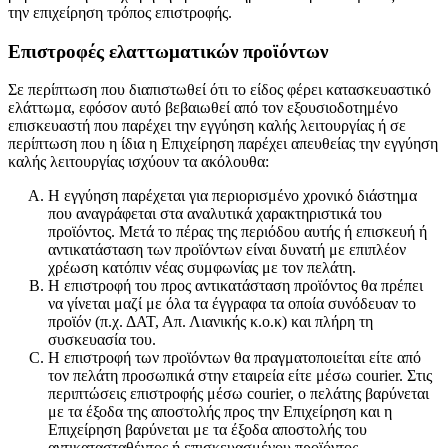
την επιχείρηση τρόπος επιστροφής.
Επιστροφές ελαττωματικών προϊόντων
Σε περίπτωση που διαπιστωθεί ότι το είδος φέρει κατασκευαστικό
ελάττωμα, εφόσον αυτό βεβαιωθεί από τον εξουσιοδοτημένο
επισκευαστή που παρέχει την εγγύηση καλής λειτουργίας ή σε
περίπτωση που η ίδια η Επιχείρηση παρέχει απευθείας την εγγύηση
καλής λειτουργίας ισχύουν τα ακόλουθα:
Η εγγύηση παρέχεται για περιορισμένο χρονικό διάστημα
που αναγράφεται στα αναλυτικά χαρακτηριστικά του
προϊόντος. Μετά το πέρας της περιόδου αυτής ή επισκευή ή
αντικατάσταση των προϊόντων είναι δυνατή με επιπλέον
χρέωση κατόπιν νέας συμφωνίας με τον πελάτη.
Η επιστροφή του προς αντικατάσταση προϊόντος θα πρέπει
να γίνεται μαζί με όλα τα έγγραφα τα οποία συνόδευαν το
προϊόν (π.χ. ΔΑΤ, Απ. Λιανικής κ.ο.κ) και πλήρη τη
συσκευασία του.
Η επιστροφή των προϊόντων θα πραγματοποιείται είτε από
τον πελάτη προσωπικά στην εταιρεία είτε μέσω courier. Στις
περιπτώσεις επιστροφής μέσω courier, o πελάτης βαρύνεται
με τα έξοδα της αποστολής προς την Επιχείρηση και η
Επιχείρηση βαρύνεται με τα έξοδα αποστολής του
αντικατασταθέντος ή επισκευασμένου προϊόντος.