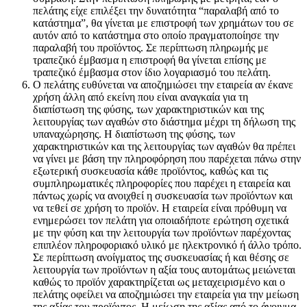
πελάτης είχε επιλέξει την δυνατότητα “παραλαβή από το
κατάστημα”, θα γίνεται με επιστροφή των χρημάτων του σε
αυτόν από το κατάστημα στο οποίο πραγματοποίησε την
παραλαβή του προϊόντος. Σε περίπτωση πληρωμής με
τραπεζικό έμβασμα η επιστροφή θα γίνεται επίσης με
τραπεζικό έμβασμα στον ίδιο λογαριασμό του πελάτη.
Ο πελάτης ευθύνεται να αποζημιώσει την εταιρεία αν έκανε
χρήση άλλη από εκείνη που είναι αναγκαία για τη
διαπίστωση της φύσης, των χαρακτηριστικών και της
λειτουργίας των αγαθών στο διάστημα μέχρι τη δήλωση της
υπαναχώρησης. Η διαπίστωση της φύσης, των
χαρακτηριστικών και της λειτουργίας των αγαθών θα πρέπει
να γίνει με βάση την πληροφόρηση που παρέχεται πάνω στην
εξωτερική συσκευασία κάθε προϊόντος, καθώς και τις
συμπληρωματικές πληροφορίες που παρέχει η εταιρεία και
πάντως χωρίς να ανοιχθεί η συσκευασία των προϊόντων και
να τεθεί σε χρήση το προϊόν. Η εταιρεία είναι πρόθυμη να
ενημερώσει τον πελάτη για οποιαδήποτε ερώτηση σχετικά
με την φύση και την λειτουργία των προϊόντων παρέχοντας
επιπλέον πληροφοριακό υλικό με ηλεκτρονικό ή άλλο τρόπο.
Σε περίπτωση ανοίγματος της συσκευασίας ή και θέσης σε
λειτουργία των προϊόντων η αξία τους αυτομάτως μειώνεται
καθώς το προϊόν χαρακτηρίζεται ως μεταχειρισμένο και ο
πελάτης οφείλει να αποζημιώσει την εταιρεία για την μείωση
της αξίας του προϊόντος. Η μείωση της αξίας από το άνοιγμα