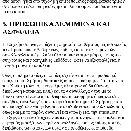
από αυτόν ή/και από τυχόν μη επιτρεπόμενες παρεμβάσεις τρίτων
σε προϊόντα ή/και υπηρεσίες ή/και πληροφορίες που διατίθενται
μέσω αυτού.
5. ΠΡΟΣΩΠΙΚΑ ΔΕΔΟΜΕΝΑ ΚΑΙ
ΑΣΦΑΛΕΙΑ
Η Επιχείρηση αναγνωρίζει τη σημασία του θέματος της ασφαλείας
των Προσωπικών Δεδομένων, καθώς και των ηλεκτρονικών
συναλλαγών και έχει λάβει όλα τα απαραίτητα μέτρα, με τις πιο
σύγχρονες και προηγμένες μεθόδους, ώστε να εξασφαλίζεται η
μέγιστη δυνατή ασφάλεια.
Όλες οι πληροφορίες, οι οποίες σχετίζονται με τα προσωπικά
στοιχεία του Χρήστη, διασφαλίζονται ως απόρρητες. Τα στοιχεία
του Χρήστη (όνομα, επάγγελμα, ηλεκτρονική διεύθυνση,
διεύθυνση κατοικίας, κλπ.) και των συναλλαγών του με το
Ηλεκτρονικό Κατάστημα θεωρούνται απόρρητα, όπως και στις
συνήθεις συναλλαγές σε εμπορικό κατάστημα. Ο Χρήστης κατά
την παροχή των στοιχείων του στα πλαίσια των συναλλαγών του,
όπως και με το παρόν, συναινεί και αποδέχεται την επικείμενη
επεξεργασία των στοιχείων αυτών για τις ανάγκες της ομαλής και
ευχερούς μεταξύ των μερών συναλλαγής, καθώς επίσης και της
διαβίβασης των στοιχείων αυτών σε αποδέκτες οι οποίοι θα