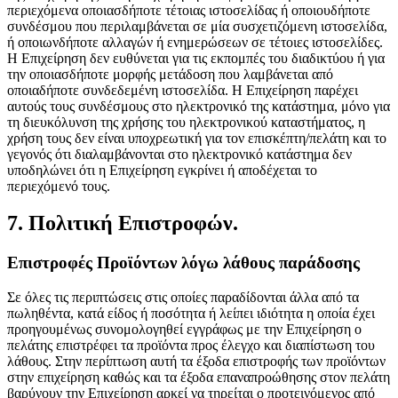
περιεχόμενα οποιασδήποτε τέτοιας ιστοσελίδας ή οποιουδήποτε
συνδέσμου που περιλαμβάνεται σε μία συσχετιζόμενη ιστοσελίδα,
ή οποιωνδήποτε αλλαγών ή ενημερώσεων σε τέτοιες ιστοσελίδες.
Η Επιχείρηση δεν ευθύνεται για τις εκπομπές του διαδικτύου ή για
την οποιασδήποτε μορφής μετάδοση που λαμβάνεται από
οποιαδήποτε συνδεδεμένη ιστοσελίδα. Η Επιχείρηση παρέχει
αυτούς τους συνδέσμους στο ηλεκτρονικό της κατάστημα, μόνο για
τη διευκόλυνση της χρήσης του ηλεκτρονικού καταστήματος, η
χρήση τους δεν είναι υποχρεωτική για τον επισκέπτη/πελάτη και το
γεγονός ότι διαλαμβάνονται στο ηλεκτρονικό κατάστημα δεν
υποδηλώνει ότι η Επιχείρηση εγκρίνει ή αποδέχεται το
περιεχόμενό τους.
7. Πολιτική Επιστροφών.
Επιστροφές Προϊόντων λόγω λάθους παράδοσης
Σε όλες τις περιπτώσεις στις οποίες παραδίδονται άλλα από τα
πωληθέντα, κατά είδος ή ποσότητα ή λείπει ιδιότητα η οποία έχει
προηγουμένως συνομολογηθεί εγγράφως με την Επιχείρηση ο
πελάτης επιστρέφει τα προϊόντα προς έλεγχο και διαπίστωση του
λάθους. Στην περίπτωση αυτή τα έξοδα επιστροφής των προϊόντων
στην επιχείρηση καθώς και τα έξοδα επαναπροώθησης στον πελάτη
βαρύνουν την Επιχείρηση αρκεί να τηρείται ο προτεινόμενος από