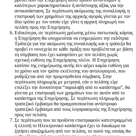
καλύτερων χαρακτηριστικών ή αντίστοιχης αξίας για την
αντικατάσταση. Σε περίπτωση ακύρωσης της συναλλαγής η
επιστροφή των χρημάτων της αρχικής αγοράς γίνεται με τον
ίδιο τρόπο με τον οποίο είχε γίνει η αρχική πληρωμή του
πελάτη προς την Επιχείρηση.
Ειδικότερα, σε περίπτωση χρέωσης μέσω πιστωτικής κάρτας
η Επιχείρηση θα υποχρεούται να ενημερώσει την εκδότρια
Τράπεζα για την ακύρωση της συναλλαγής και η τράπεζα θα
προβεί εν συνεχεία σε κάθε πράξη που προβλέπεται με βάση
τη σύμβαση που έχει καταρτίσει με τον πελάτη χωρίς
σχετική ευθύνη της Επιχείρησης πλέον. Η Επιχείρηση
κατόπιν της ενημέρωσης αυτής δεν φέρει καμία ευθύνη για
το χρόνο και τον τρόπο εκτέλεσης του αντιλογισμού, που
ρυθμίζεται από την προμνησθείσα σύμβαση. Στην
περίπτωση πληρωμής με μετρητά, εάν ο πελάτης είχε
επιλέξει την δυνατότητα “παραλαβή από το κατάστημα”, θα
γίνεται με επιστροφή των χρημάτων του σε αυτόν από το
κατάστημα της Επιχείρησης. Σε περίπτωση πληρωμής με
τραπεζικό έμβασμα θα πραγματοποιείται αντίστροφο
τραπεζικό έμβασμα από τους λογαριασμούς της Επιχείρησης
προς τον πελάτη.
Σε περίπτωση που τα προϊόντα επιστραφούν κατεστραμμένα
ή ελλιπή το Ηλεκτρονικό κατάστημα έχει το δικαίωμα να
ζητήσει αποζημίωση από τον πελάτη, το ποσό της οποίας θα