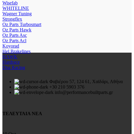
Wisefab
WHITELINE
Wagner Tuning
Strongflex
Oz Parts Turbosmart
Oz Parts Hawk
Oz Parts Asc
Oz Parts Acl
Koyorad
Hel Brakelines
HAWK
Hardrace
Dna Racing
Φαβιέρου 57, 124 61, Χαϊδάρι, Αθήνα
+30 210 5903 376
info@performancebuiltparts.gr
ΤΕΛΕΥΤΑΙΑ ΝΕΑ
19
Οκτ