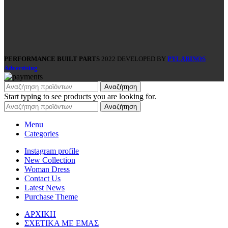
PERFORMANCE BUILT PARTS
2022 DEVELOPED BY
PYLARINOS
Advertising
Αναζήτηση
Start typing to see products you are looking for.
Αναζήτηση
Menu
Categories
Instagram profile
New Collection
Woman Dress
Contact Us
Latest News
Purchase Theme
ΑΡΧΙΚΗ
ΣΧΕΤΙΚΑ ΜΕ ΕΜΑΣ