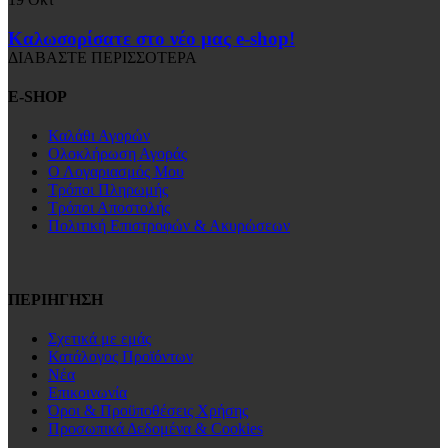
Καλωσορίσατε στο νέο μας e-shop!
ΔΙΑΒΑΣΤΕ ΠΕΡΙΣΣΟΤΕΡΑ
E-SHOP
Καλάθι Αγορών
Ολοκλήρωση Αγοράς
Ο Λογαριασμός Μου
Τρόποι Πληρωμής
Τρόποι Αποστολής
Πολιτική Επιστροφών & Ακυρώσεων
ΠΕΡΙΗΓΗΣΗ
Σχετικά με εμάς
Κατάλογος Προϊόντων
Νέα
Επικοινωνία
Όροι & Προϋποθέσεις Χρήσης
Προσωπικά Δεδομένα & Cookies